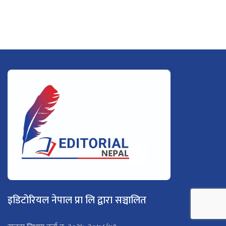
इडिटोरियल नेपाल प्रा लि द्वारा सञ्चालित