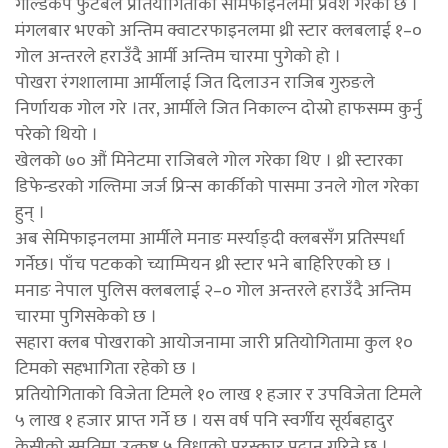
गोल्डकप फुटबल प्रतियोगिताको सेमिफाइनलमा प्रवेश गरेको छ ।
मंगलबार भएको अन्तिम क्वाटरफाइनलमा थ्री स्टार क्लबलाई १–०
गोल अन्तरले हराउँदै आर्मी अन्तिम चारमा पुगेको हो ।
पोखरा रंगशालामा आर्मीलाई जित दिलाउन राजिब गुरुङले
निर्णायक गोल गरे ।तर, आर्मीले जित निकाल्न दोस्रो हाफसम्म कुर्नु
परेको थियो ।
खेलको ७० औं मिनेटमा राजिबले गोल गरेका थिए । थ्री स्टारका
डिफेन्डरको गल्तिमा जर्ज प्रिन्स कार्कीको पासमा उनले गोल गरेका
हुन् ।
अब सेमिफाइनलमा आर्मीले मनाङ मर्स्याङ्दी क्लबसँग प्रतिस्पर्धा
गर्नेछ। पाँच पटकको च्याम्पियन थ्री स्टार भने बाहिरिएको छ ।
मनाङ नेपाल पुलिस क्लबलाई २–० गोल अन्तरले हराउँदै अन्तिम
चारमा पुगिसकेको छ ।
सहारा क्लब पोखराको आयोजनामा जारी प्रतियोगितामा कुल १०
टिमको सहभागिता रहेको छ ।
प्रतियोगिताको विजेता टिमले १० लाख १ हजार र उपविजेता टिमले
५ लाख १ हजार प्राप्त गर्ने छ । यस वर्ष पनि स्वर्गीय सूर्यबहादुर
केसीको स्मृतिमा उत्कृष्ट ५ विधाको पुरस्कार प्रदान गरिने छ ।