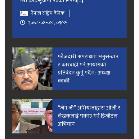
मेरो कार्यसूचीमा पक्का रूपमा[...]
नेपाल राष्ट्रिय दैनिक
२०७८-०६-०४ , ०९:४५
फाैजदारी अपराधमा अनुसन्धान
र कारबाही गर्न आयाेगकाे
प्रतिवेदन कुर्नु पर्दैन : अध्यक्ष
कार्की
“जेन जी” अभियन्ताद्वारा ओली र
लेखकलाई पक्राउ गर्न डिजीटल
अभियान