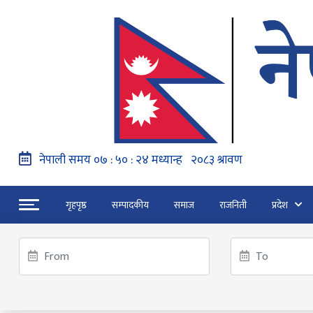
गृहपृष्ठ
सम्पादकीय
समाज
राजनिती
प्रदेश
हङ्गेरी सरकारले एकल मुद्राको रुपमा ‘युरो’ लागु नग
“जेन जी” अभियन्ताद्वारा ओली र लेखकलाई पक्
ट्रेन्डिङ
फागुन २१ गते हुने प्रतिनिधि सभा निर्वाचनको क
गृहपृष्ठ
उपनिर्वाचन : तीनवटै क्षेत्रमा मतदान जारी