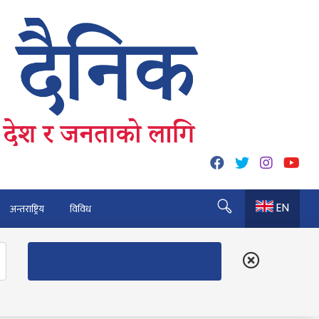
EN
अन्तराष्ट्रिय
विविध
 कुर्नु पर्दैन : अध्यक्ष कार्की
६० पुग्यो
त्रु भैरहवाबाट काठमाडौं ल्याइए