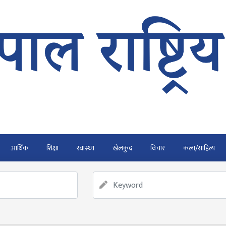
आर्थिक
शिक्षा
स्वास्थ्य
खेलकुद
विचार
कला/साहित्य
र्ने
फाैजदारी अपराधमा अनुसन्धान र कारबाही गर्न आयाेगकाे प्रतिवेदन
राउ गर्न डिजीटल अभियान
बाढी पहिरोका कारण मृत्यु हुनेको संख्या 
ार्यतालिका सार्वजनिक
नेपाल वायुसेवाको राहत उडानमार्फत १५७ या