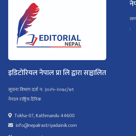
ने
सम्
:
इडिटोरियल नेपाल प्रा लि द्वारा सञ्चालित
सूचना विभाग दर्ता न: ३०२५-२०७८/७९
नेपाल राष्ट्रिय दैनिक
Tokha-07, Kathmandu 44600
info@nepalrastriyadainik.com