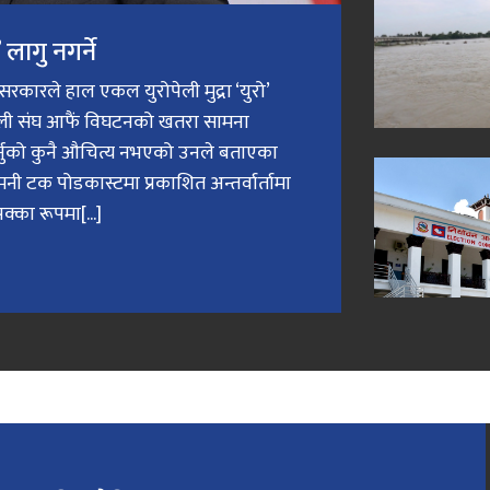
लागु नगर्ने
री सरकारले हाल एकल युरोपेली मुद्रा ‘युरो’
ेली संघ आफैं विघटनको खतरा सामना
गर्नुको कुनै औचित्य नभएको उनले बताएका
मनी टक पोडकास्टमा प्रकाशित अन्तर्वार्तामा
क्का रूपमा[...]