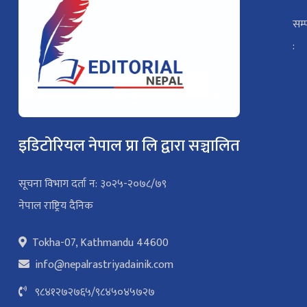
सम्
:
इडिटोरियल नेपाल प्रा लि द्वारा सञ्चालित
सूचना विभाग दर्ता न: ३०२५-२०७८/७९
नेपाल राष्ट्रिय दैनिक
Tokha-07, Kathmandu 44600
info@nepalrastriyadainik.com
९८४१२७२७६५
/
९८४५०४५७२७