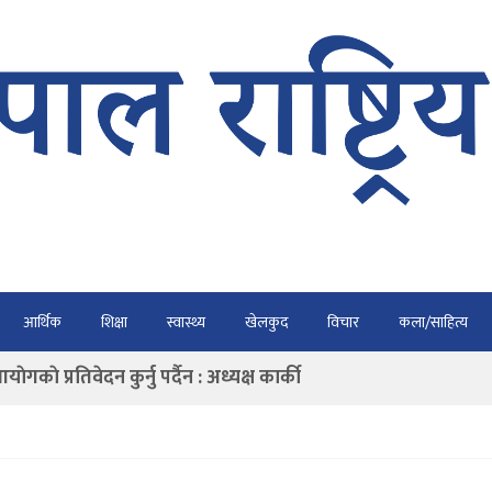
भैरहवाबाट काठमाडौं ल्याइए
आर्थिक
शिक्षा
स्वास्थ्य
खेलकुद
विचार
कला/साहित्य
र्ने
ाे प्रतिवेदन कुर्नु पर्दैन : अध्यक्ष कार्की
राउ गर्न डिजीटल अभियान
ार्यतालिका सार्वजनिक