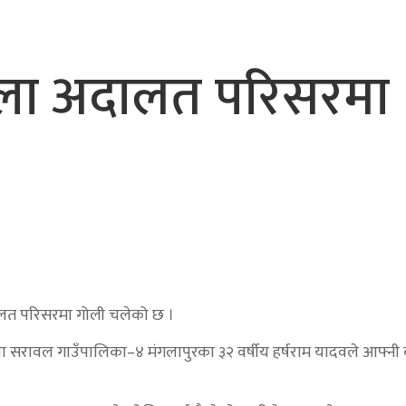
भैरहवाबाट काठमाडौं ल्याइए
र्ने
ला अदालत परिसरमा
लत परिसरमा गोली चलेको छ ।
 डिया सरावल गाउँपालिका–४ मंगलापुरका ३२ वर्षीय हर्षराम यादवले आफ्न