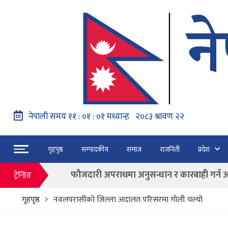
नेपाल वायुसेवाको राहत उडानमार्फत १५७ यात्रु 
गृहपृष्ठ
सम्पादकीय
समाज
राजनिती
प्रदेश
हङ्गेरी सरकारले एकल मुद्राको रुपमा ‘युरो’ लागु नग
फाैजदारी अपराधमा अनुसन्धान र कारबाही गर्न आयाेगक
ट्रेन्डिङ
“जेन जी” अभियन्ताद्वारा ओली र लेखकलाई पक्
गृहपृष्ठ
नवलपरासीको जिल्ला अदालत परिसरमा गोली चल्यो
बाढी पहिरोका कारण मृत्यु हुनेको संख्या ६० पुग्यो
फागुन २१ गते हुने प्रतिनिधि सभा निर्वाचनको क