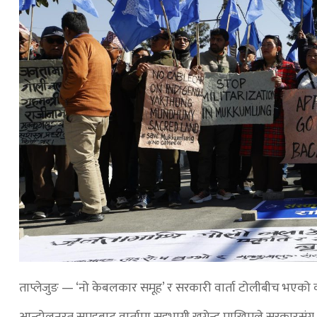
ताप्लेजुङ — ‘नो केबलकार समूह’ र सरकारी वार्ता टोलीबीच भएको वार
आन्दोलनरत समूहबाट वार्तामा सहभागी खगेन्द्र माखिमले सरकारसंग ब