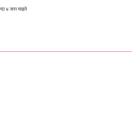
्दा ४ जना घाइते