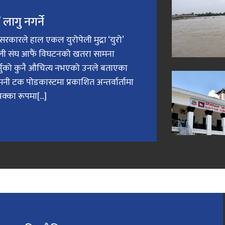
लागु नगर्ने
री सरकारले हाल एकल युरोपेली मुद्रा ‘युरो’
ेली संघ आफैं विघटनको खतरा सामना
गर्नुको कुनै औचित्य नभएको उनले बताएका
मनी टक पोडकास्टमा प्रकाशित अन्तर्वार्तामा
क्का रूपमा[...]