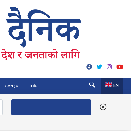
EN
अन्तराष्ट्रिय
विविध
 कुर्नु पर्दैन : अध्यक्ष कार्की
६० पुग्यो
त्रु भैरहवाबाट काठमाडौं ल्याइए