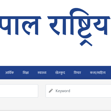
आर्थिक
शिक्षा
स्वास्थ्य
खेलकुद
विचार
कला/साहित्य
र्ने
फाैजदारी अपराधमा अनुसन्धान र कारबाही गर्न आयाेगकाे प्रतिवेदन
राउ गर्न डिजीटल अभियान
बाढी पहिरोका कारण मृत्यु हुनेको संख्या 
ार्यतालिका सार्वजनिक
नेपाल वायुसेवाको राहत उडानमार्फत १५७ या
ीन