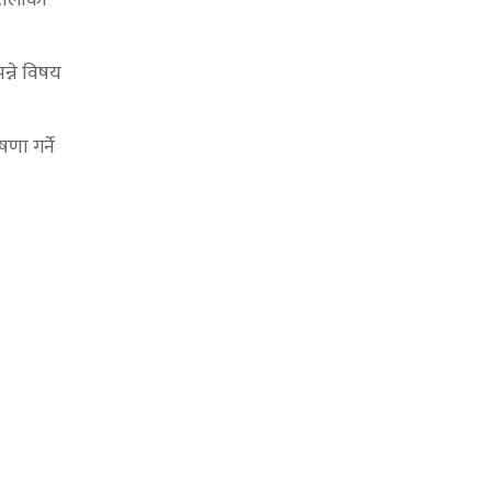
्ने विषय
णा गर्ने