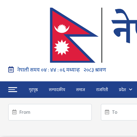
गृहपृष्ठ
सम्पादकीय
समाज
राजनिती
प्रदेश
हङ्गेरी सरकारले एकल मुद्राको रुपमा ‘युरो’ लागु नग
“जेन जी” अभियन्ताद्वारा ओली र लेखकलाई पक्
ट्रेन्डिङ
फागुन २१ गते हुने प्रतिनिधि सभा निर्वाचनको क
गृहपृष्ठ
‘नो केबलकार’ समूह र सरकारी टाेलीबिचको वार्ता निष्कर्षविह