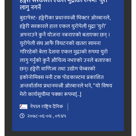
हङ्गेरी सरकारले एकल मुद्राको रुपमा ‘युरो’
लागु नगर्ने
बुडापेस्ट- हङ्गेरीका प्रधानमन्त्री भिक्टर ओरबानले,
हङ्गेरी सरकारले हाल एकल युरोपेली मुद्रा ‘युरो’
अपनाउने कुनै योजना नबनाएको बताएका छन् ।
युरोपेली संघ आफैं विघटनको खतरा सामना
गरिरहेको बेला देशमा एकल मुद्राको रुपमा युरो
लागु गर्नुको कुनै औचित्य नभएको उनले बताएका
छन्। हङ्गेरी वाणिज्य तथा उद्योग चेम्बरको
इकोनोमिक्स मनी टक पोडकास्टमा प्रकाशित
अन्तर्वार्तामा प्रधानमन्त्री ओरबानले भने, “यो विषय
मेरो कार्यसूचीमा पक्का रूपमा[...]
नेपाल राष्ट्रिय दैनिक
२०७८-०६-०४ , ०९:४५