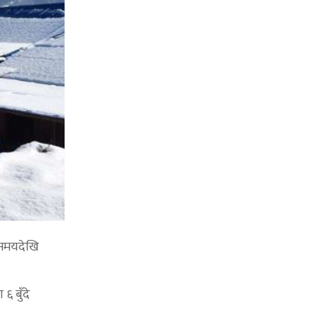
ी समयदेखि
६ बुँदे