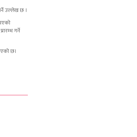
्ने उल्लेख छ ।
 भएको
ारम्भ गर्ने
किएको छ।