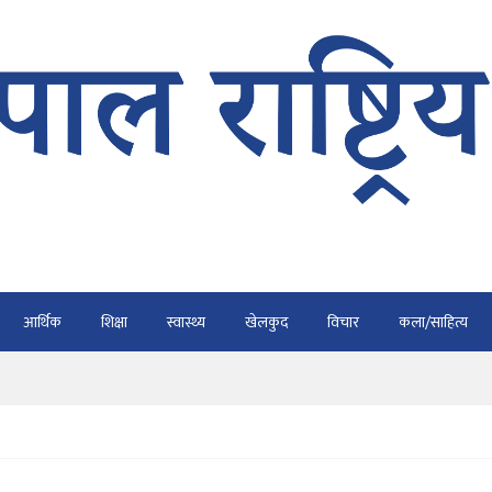
भैरहवाबाट काठमाडौं ल्याइए
र्ने
ाे प्रतिवेदन कुर्नु पर्दैन : अध्यक्ष कार्की
आर्थिक
शिक्षा
स्वास्थ्य
खेलकुद
विचार
कला/साहित्य
राउ गर्न डिजीटल अभियान
ार्यतालिका सार्वजनिक
भैरहवाबाट काठमाडौं ल्याइए
र्ने