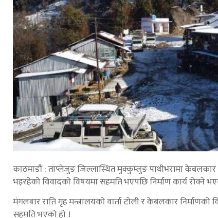
काठमाडौं : ताप्लेजुङ जिल्लास्थित मुक्कुम्लुङ पाथीभरामा केबलका
भइरहेको विवादको विषयमा सहमति भएपछि निर्माण कार्य रोक्ने भए
मंगलबार राति गृह मन्त्रालयको वार्ता टोली र केबलकार निर्माणको वि
सहमति भएको हो ।