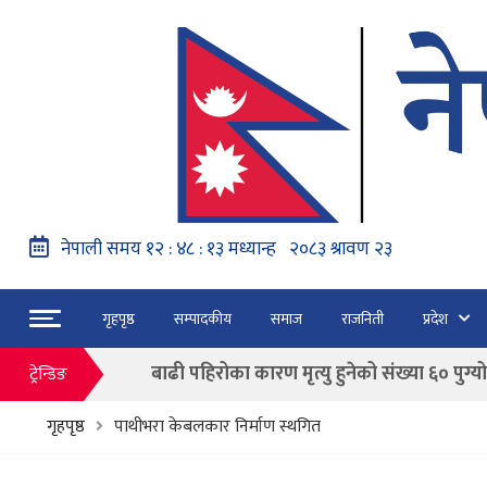
नेपाल वायुसेवाको राहत उडानमार्फत १५७ यात्रु 
हङ्गेरी सरकारले एकल मुद्राको रुपमा ‘युरो’ लागु नग
फाैजदारी अपराधमा अनुसन्धान र कारबाही गर्न आयाेगक
गृहपृष्ठ
सम्पादकीय
समाज
राजनिती
प्रदेश
“जेन जी” अभियन्ताद्वारा ओली र लेखकलाई पक्
बाढी पहिरोका कारण मृत्यु हुनेको संख्या ६० पुग्यो
ट्रेन्डिङ
फागुन २१ गते हुने प्रतिनिधि सभा निर्वाचनको क
गृहपृष्ठ
पाथीभरा केबलकार निर्माण स्थगित
नेपाल वायुसेवाको राहत उडानमार्फत १५७ यात्रु 
हङ्गेरी सरकारले एकल मुद्राको रुपमा ‘युरो’ लागु नग