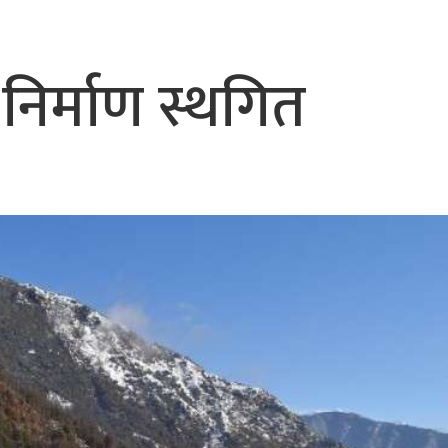
िर्माण स्थगित