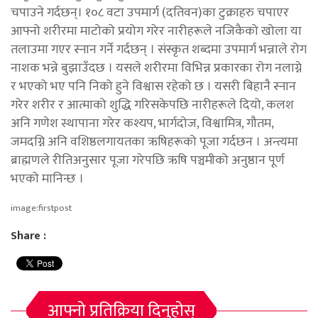
चपाउने गर्दछन्। १०८ वटा उपमार्ग (दतिवन)का टुक्राहरु चपाएर
आफ्नो शरीरमा माटोको प्रयोग गरेर नारीहरूले नजिकैको खोला या
तलाउमा गएर स्नान गर्ने गर्दछन् । संस्कृत शब्दमा उपमार्ग भन्नाले रोग
नाशक भन्ने बुझाउँदछ । यसले शरीरमा विभिन्न प्रकारका रोग नलाग्ने
र भएको भए पनि निको हुने विश्वास रहेको छ । यसरी बिहानै स्नान
गरेर शरीर र आत्माको शुद्धि गरिसकेपछि नारीहरूले दियो, कलश
अनि गणेश स्थापाना गरेर कश्यप, भार्गदोज, विश्वामित्र, गौतम,
जमदग्नि अनि वशिष्ठलगायतका ऋषिहरूको पूजा गर्दछन । अन्त्यमा
ब्राह्मणले रीतिअनुसार पूजा गरेपछि ऋषि पञ्चमीको अनुष्ठान पूर्ण
भएको मानिन्छ ।
image:firstpost
Share :
आफ्नो प्रतिक्रिया दिनुहोस्