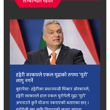
सम्बन्धित खवर
हङ्गेरी सरकारले एकल मुद्राको रुपमा ‘युरो’
लागु नगर्ने
बुडापेस्ट- हङ्गेरीका प्रधानमन्त्री भिक्टर ओरबानले,
हङ्गेरी सरकारले हाल एकल युरोपेली मुद्रा ‘युरो’
अपनाउने कुनै योजना नबनाएको बताएका छन् ।
युरोपेली संघ आफैं विघटनको खतरा सामना