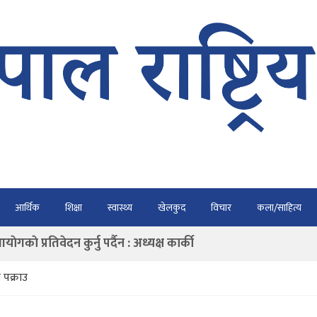
भैरहवाबाट काठमाडौं ल्याइए
आर्थिक
शिक्षा
स्वास्थ्य
खेलकुद
विचार
कला/साहित्य
र्ने
ाे प्रतिवेदन कुर्नु पर्दैन : अध्यक्ष कार्की
राउ गर्न डिजीटल अभियान
 पक्राउ
ार्यतालिका सार्वजनिक