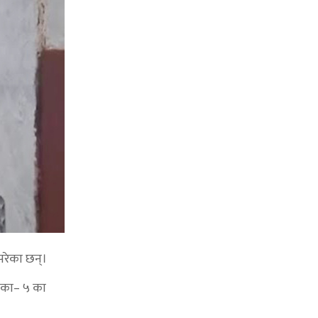
परेका छन्।
िका– ५ का