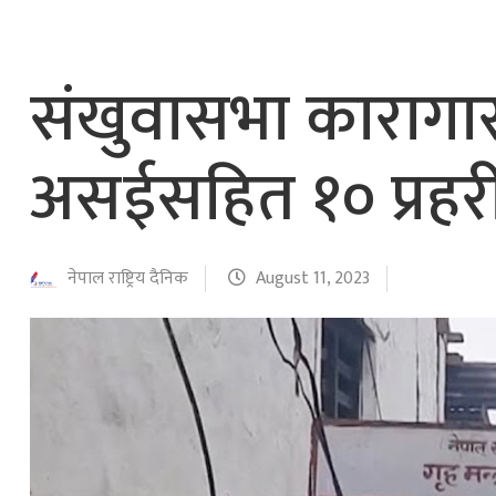
नेपाल वायुसेवाको राहत उडानमार्फत १५७ यात्रु 
हङ्गेरी सरकारले एकल मुद्राको रुपमा ‘युरो’ लागु नग
संखुवासभा कारागार 
असईसहित १० प्रहरी
नेपाल राष्ट्रिय दैनिक
August 11, 2023