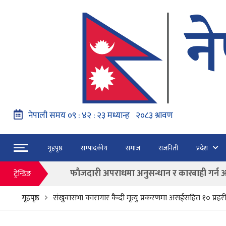
नेपाल वायुसेवाको राहत उडानमार्फत १५७ यात्रु 
गृहपृष्ठ
सम्पादकीय
समाज
राजनिती
प्रदेश
हङ्गेरी सरकारले एकल मुद्राको रुपमा ‘युरो’ लागु नग
फाैजदारी अपराधमा अनुसन्धान र कारबाही गर्न आयाेगक
ट्रेन्डिङ
“जेन जी” अभियन्ताद्वारा ओली र लेखकलाई पक्
गृहपृष्ठ
संखुवासभा कारागार कैदी मृत्यु प्रकरणमा असईसहित १० प्रहरी
बाढी पहिरोका कारण मृत्यु हुनेको संख्या ६० पुग्यो
फागुन २१ गते हुने प्रतिनिधि सभा निर्वाचनको क