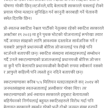
घोषणा गरेकी छिन्।स्टर्जनले,यदि बेलायती सरकारले यसलाई रोक्ने
प्रयास गरेमा मतदान सुनिश्चित गर्न कानुनी कारबाही गर्ने चेतावनी
समेत दिएकि छिन।
प्रो-स्वतन्त्र स्कटिश नेश्नल पार्टीको नेतृत्वमा रहेको स्कटिश सरकारले
अक्टोबर १९ २०२३ मा हुने पृथक भोटको योजनालाई रूपरेखा तयार
गर्दै जनमत संग्रहको लागि आवश्यक दस्तावेज सार्वजनिक गर्ने र
यसबारे आफुले प्रधानमन्त्री बोरिस जोन्सनलाई पत्र लेख्ने पनि
स्टर्जनले बताएकी छन्। स्कटिश संसदमा सांसदहरूलाई सम्बोधन
गर्दै उनले स्कटल्याण्डको प्रजातन्त्रलाई प्रधानमन्त्री बोरिस जोन्सन
वा कुनै पनि बेलायति प्रधानमन्त्रीको कैदीको रुपमा स्वीकार्न नसक्ने
र आफुले कहिल्यै पनि त्यस्तो हुन नदिने बताएकी छन्।
स्कटल्याण्डका करिब ५.५ मिलियन मतदाताहरूले सन् २०१४ को
जनमतसंग्रहमा स्वतन्त्रतालाई अस्वीकार गरेका थिए। तर
स्कटल्याण्डको अर्ध-स्वायत्त सरकारले इयुबाट बेलायतको
बहिर्गमनको निर्णयलाई बहुमत स्कटिशहरुले विरोध गर्दा पनि
बेलायत सरकारले समर्थन गरेको भन्दै दोश्रो जनमत संग्रह हुनुपर्ने