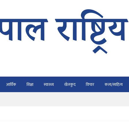
भैरहवाबाट काठमाडौं ल्याइए
र्ने
ाे प्रतिवेदन कुर्नु पर्दैन : अध्यक्ष कार्की
आर्थिक
शिक्षा
स्वास्थ्य
खेलकुद
विचार
कला/साहित्य
राउ गर्न डिजीटल अभियान
ार्यतालिका सार्वजनिक
भैरहवाबाट काठमाडौं ल्याइए
र्ने