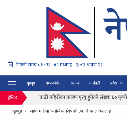
नेपाल वायुसेवाको राहत उडानमार्फत १५७ यात्रु 
हङ्गेरी सरकारले एकल मुद्राको रुपमा ‘युरो’ लागु नग
फाैजदारी अपराधमा अनुसन्धान र कारबाही गर्न आयाेगक
गृहपृष्ठ
सम्पादकीय
समाज
राजनिती
प्रदेश
“जेन जी” अभियन्ताद्वारा ओली र लेखकलाई पक्
बाढी पहिरोका कारण मृत्यु हुनेको संख्या ६० पुग्यो
ट्रेन्डिङ
फागुन २१ गते हुने प्रतिनिधि सभा निर्वाचनको क
गृहपृष्ठ
साफ महिला च्याम्पियनसिपको उपाधि बगंलादेशलाई
नेपाल वायुसेवाको राहत उडानमार्फत १५७ यात्रु 
हङ्गेरी सरकारले एकल मुद्राको रुपमा ‘युरो’ लागु नग