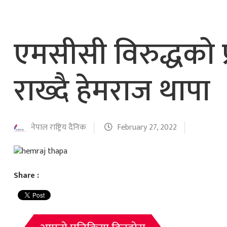
नेपाल वायुसेवाको राहत उडानमार्फत १५७ यात्रु 
हङ्गेरी सरकारले एकल मुद्राको रुपमा ‘युरो’ लागु नग
एमसीसी विरुद्धको प
राख्दै हेमराज थापा
नेपाल राष्ट्रिय दैनिक
February 27, 2022
Share :