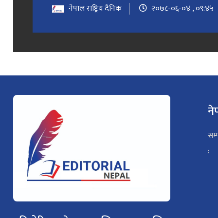
नेपाल राष्ट्रिय दैनिक
२०७८-०६-०४ , ०९:४५
ने
सम्
: