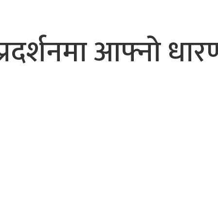
भैरहवाबाट काठमाडौं ल्याइए
र्ने
्रदर्शनमा आफ्नो धार