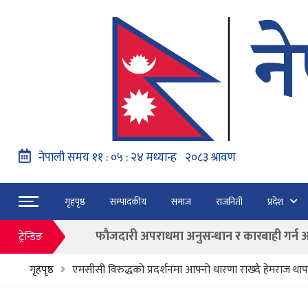
नेपाल वायुसेवाको राहत उडानमार्फत १५७ यात्रु 
गृहपृष्ठ
सम्पादकीय
समाज
राजनिती
प्रदेश
हङ्गेरी सरकारले एकल मुद्राको रुपमा ‘युरो’ लागु नग
फाैजदारी अपराधमा अनुसन्धान र कारबाही गर्न आयाेगक
ट्रेन्डिङ
“जेन जी” अभियन्ताद्वारा ओली र लेखकलाई पक्
गृहपृष्ठ
एमसीसी विरुद्धको प्रदर्शनमा आफ्नो धारणा राख्दै हेमराज थाप
बाढी पहिरोका कारण मृत्यु हुनेको संख्या ६० पुग्यो
फागुन २१ गते हुने प्रतिनिधि सभा निर्वाचनको क