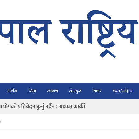
भैरहवाबाट काठमाडौं ल्याइए
आर्थिक
शिक्षा
स्वास्थ्य
खेलकुद
विचार
कला/साहित्य
र्ने
ाे प्रतिवेदन कुर्नु पर्दैन : अध्यक्ष कार्की
राउ गर्न डिजीटल अभियान
ा
ार्यतालिका सार्वजनिक