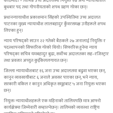
काठमाडौं – विभिन्न उच्च अदालतमा नियुक्त २७ जना न्यायाधीशले
बुधबार पद तथा गोपनीयताको शपथ ग्रहण गरेका छन्।
प्रधानन्यायाधीश प्रकाशमान सिंहको उपस्थितिमा उच्च अदालत
पाटनका मुख्य न्यायाधीश लालबहादुर कुँवरसमक्ष उनीहरूले शपथ
लिएका हुन्।
न्याय परिषद्को साउन २२ गतेको बैठकले २७ जनालाई नियुक्ति र
पदस्थापनको सिफारिस गरेको थियो। सिफारिस हुनेमा न्याय
परिषद्का सचिव यमबहादुर बुढा, सर्वोच्च अदालतका सह–रजिस्ट्रार
तथा प्रवक्ता अच्युत कुइँकेललगायत छन्।
जिल्ला न्यायाधीशबाट १६ जना उच्च अदालतमा बढुवा भएका छन्,
कानुन व्यवसायीबाट ६ जनाले अवसर पाएका छन्, भने न्याय,
सरकारी वकिल र कानुन अधिकृत समूहबाट ५ जना नियुक्त भएका
छन्।
नियुक्त न्यायाधीशहरूले एक महिनाको तालिमपछि मात्र आफ्नो
कार्यक्षेत्रमा जिम्मेवारी सम्हाल्नेछन्। तालिमको व्यवस्था राष्ट्रिय