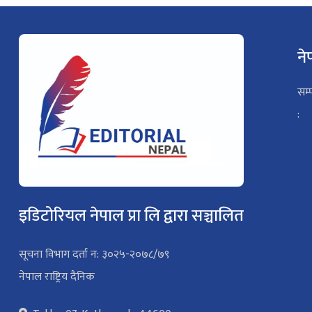
ने
सम्
:
इडिटोरियल नेपाल प्रा लि द्वारा सञ्चालित
सूचना विभाग दर्ता न: ३०२५-२०७८/७९
नेपाल राष्ट्रिय दैनिक