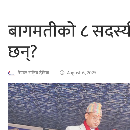
नेपाल वायुसेवाको राहत उडानमार्फत १५७ यात्रु 
हङ्गेरी सरकारले एकल मुद्राको रुपमा ‘युरो’ लागु नग
बागमतीको ८ सदस्यीय
छन्?
नेपाल राष्ट्रिय दैनिक
August 6, 2025