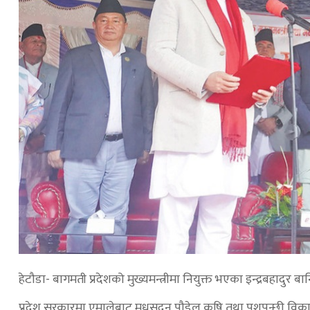
हेटौडा- बागमती प्रदेशको मुख्यमन्त्रीमा नियुक्त भएका इन्द्रबहादुर बा
प्रदेश सरकारमा एमालेबाट मधुसुदन पौडेल कृषि तथा पशुपन्छी विका