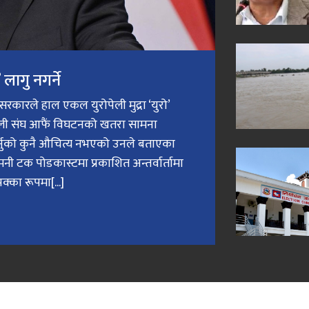
लागु नगर्ने
री सरकारले हाल एकल युरोपेली मुद्रा ‘युरो’
ेली संघ आफैं विघटनको खतरा सामना
गर्नुको कुनै औचित्य नभएको उनले बताएका
मनी टक पोडकास्टमा प्रकाशित अन्तर्वार्तामा
क्का रूपमा[...]