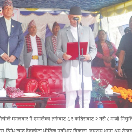
नियाँले मंगलबार नै एमालेका तर्फबाट ६ र कांग्रेसबाट २ गरी ८ मन्त्री नियुक्
स, दिनेशचन्द्र देवकोटा भौतिक पूर्वाधार विकास, जयराम थापा श्रम रोज