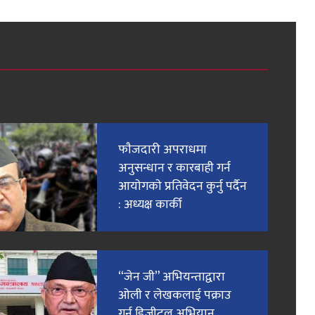
फाैजदारी अपराधमा
अनुसन्धान र कारबाही गर्न
आयाेगकाे प्रतिवेदन कुर्नु पर्दैन
: अध्यक्ष कार्की
“जेन जी” अभियन्ताद्वारा
ओली र लेखकलाई पक्राउ
गर्न डिजीटल अभियान