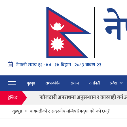
नेपाल वायुसेवाको राहत उडानमार्फत १५७ यात्रु 
गृहपृष्ठ
सम्पादकीय
समाज
राजनिती
प्रदेश
हङ्गेरी सरकारले एकल मुद्राको रुपमा ‘युरो’ लागु नग
फाैजदारी अपराधमा अनुसन्धान र कारबाही गर्न आयाेगक
ट्रेन्डिङ
“जेन जी” अभियन्ताद्वारा ओली र लेखकलाई पक्
गृहपृष्ठ
बागमतीको ८ सदस्यीय मन्त्रिपरिषद्‌मा को-को छन्?
बाढी पहिरोका कारण मृत्यु हुनेको संख्या ६० पुग्यो
फागुन २१ गते हुने प्रतिनिधि सभा निर्वाचनको क