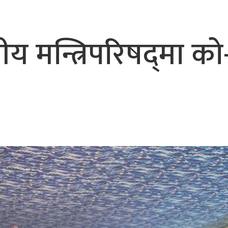
भैरहवाबाट काठमाडौं ल्याइए
र्ने
 मन्त्रिपरिषद्‌मा क