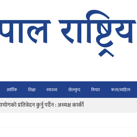
भैरहवाबाट काठमाडौं ल्याइए
आर्थिक
शिक्षा
स्वास्थ्य
खेलकुद
विचार
कला/साहित्य
र्ने
ाे प्रतिवेदन कुर्नु पर्दैन : अध्यक्ष कार्की
राउ गर्न डिजीटल अभियान
ार्यतालिका सार्वजनिक