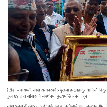
हेटौंडा – बागमती प्रदेश सरकारको प्रमुखमा इन्द्रबहादुर बानियाँ निय
कुल ६४ जना सांसदको समर्थनमा मुख्यमन्त्रि बनेका हुन् ।
प्रदेश प्रमुख दीपकप्रसाद देवकोटाले बानियाँलाई आज मुख्यमन्त्रीमा 