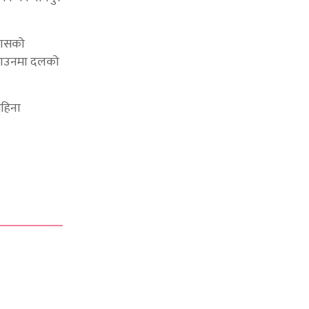
्वासको
४ साउनमा दलको
महिना