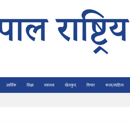
भैरहवाबाट काठमाडौं ल्याइए
र्ने
ाे प्रतिवेदन कुर्नु पर्दैन : अध्यक्ष कार्की
आर्थिक
शिक्षा
स्वास्थ्य
खेलकुद
विचार
कला/साहित्य
राउ गर्न डिजीटल अभियान
ार्यतालिका सार्वजनिक
भैरहवाबाट काठमाडौं ल्याइए
र्ने