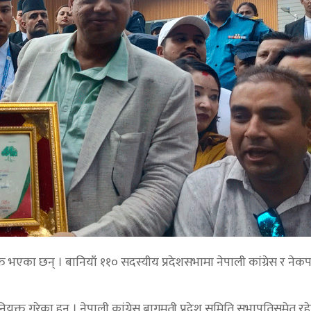
ुक्त भएका छन् । बानियाँ ११० सदस्यीय प्रदेशसभामा नेपाली कांग्रेस र नेक
नियुक्त गरेका हुन् । नेपाली कांग्रेस बागमती प्रदेश समिति सभापतिसमेत 