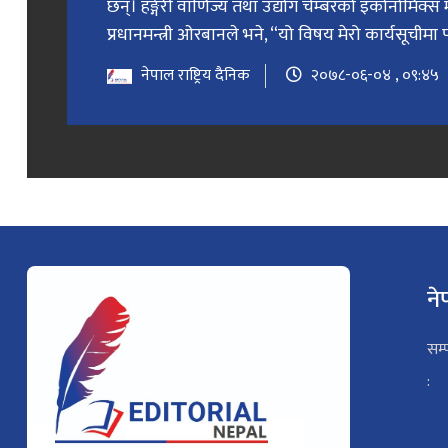
छन्। हङ्गेरी वाणिज्य तथा उद्योग चेम्बरको इकोनोमिक्स 
प्रधानमन्त्री ओरबानले भने, “यो विषय मेरो कार्यसूचीमा प
नेपाल राष्ट्रिय दैनिक
२०७८-०६-०४ , ०९:४५
ने
सम्
: