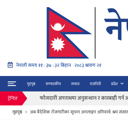
नेपाल वायुसेवाको राहत उडानमार्फत १५७ यात्रु 
गृहपृष्ठ
सम्पादकीय
समाज
राजनिती
प्रदेश
हङ्गेरी सरकारले एकल मुद्राको रुपमा ‘युरो’ लागु नग
फाैजदारी अपराधमा अनुसन्धान र कारबाही गर्न आयाेगक
ट्रेन्डिङ
“जेन जी” अभियन्ताद्वारा ओली र लेखकलाई पक्
गृहपृष्ठ
अब वैदेशिक रोजगारीका सूचना अनलाइन अनिवार्य: श्रम संसा
बाढी पहिरोका कारण मृत्यु हुनेको संख्या ६० पुग्यो
फागुन २१ गते हुने प्रतिनिधि सभा निर्वाचनको क