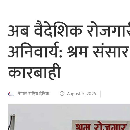
नेपाल वायुसेवाको राहत उडानमार्फत १५७ यात्रु 
हङ्गेरी सरकारले एकल मुद्राको रुपमा ‘युरो’ लागु नग
अब वैदेशिक रोजगा
अनिवार्य: श्रम संस
कारबाही
नेपाल राष्ट्रिय दैनिक
August 5, 2025