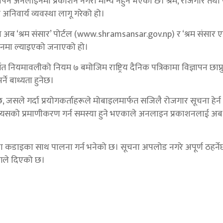
्ञापन अनलाइनमा प्रकाशन नगरी मान्य नहुने भएको छ। श्रम, रोजगार तथ
ो अनिवार्य व्यवस्था लागू गरेको हो।
ा अब ‘श्रम संसार’ पोर्टल (www.shramsansar.gov.np) र ‘श्रम संसार
न्वयनमा ल्याइएको जनाएको हो।
नियमावलीको नियम ७ बमोजिम राष्ट्रिय दैनिक पत्रिकामा विज्ञापन छाप्नुपर
ने बाध्यता हुनेछ।
जसले गर्दा प्रयोगकर्ताहरूले मोबाइलमार्फत सजिलै रोजगार सूचना हेर्न 
्यसको प्रमाणीकरण गर्न समस्या हुने भएकाले अनलाइन प्रकाशनलाई अब 
था कडाइका साथ पालना गर्न भनेको छ। सूचना अपलोड नगरे अपूर्ण ठहर्ने
गले दिएको छ।