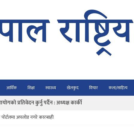
भैरहवाबाट काठमाडौं ल्याइए
आर्थिक
शिक्षा
स्वास्थ्य
खेलकुद
विचार
कला/साहित्य
र्ने
ाे प्रतिवेदन कुर्नु पर्दैन : अध्यक्ष कार्की
राउ गर्न डिजीटल अभियान
र पोर्टलमा अपलोड नगरे कारबाही
ार्यतालिका सार्वजनिक