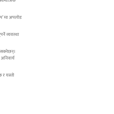
ा सामाजिक
 एप’ मा अपलोड
्ने व्यवस्था
सक्नेछन्।
अनिवार्य
छ र यस्तो