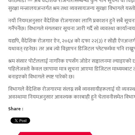
काठमाडौँ — अब वैदेशिक रोजगारीसम्बन्धी कुनै पनि सूचना वा विज
सुरक्षा मन्त्रालयअन्तर्गत श्रम तथा व्यवसायजन्य सुरक्षा विभागले यस्त
नयाँ नियमअनुसार वैदेशिक रोजगारका लागि प्रकाशन हुने सबै सूचन
गर्नैपर्नेछ। विभागले मंगलबार सूचना जारी गर्दै सो व्यवस्था कार्या
यद्यपि, वैदेशिक रोजगार ऐन, २०६४ को दफा २२(३) र सोही ऐनअन्तर्गत 
यथावत् रहनेछ। तर अब त्यो विज्ञापन डिजिटल प्लेटफर्ममा पनि राख्नुपर्
श्रम संसार पोर्टललाई नागरिक एपसँग जोडेर सञ्चालनमा ल्याइएको छ, 
पहिलेजस्तो केवल छापामा मात्र सूचना आएमा डिजिटल माध्यमबाट त
बनाइएको विभागले स्पष्ट पारेको छ।
विभागले वैदेशिक रोजगारमा संलग्न सबै व्यवसायीहरूलाई यो व्यवस्
अवस्थामा नियमअनुसार आवश्यक कारबाही हुने चेतावनीसमेत विभा
Share :