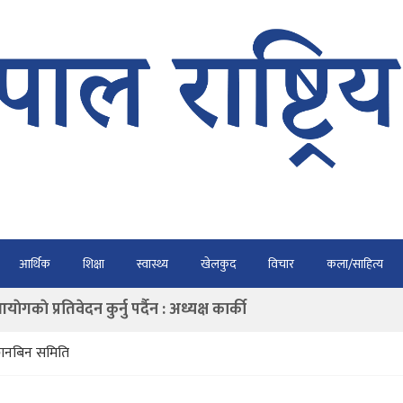
भैरहवाबाट काठमाडौं ल्याइए
आर्थिक
शिक्षा
स्वास्थ्य
खेलकुद
विचार
कला/साहित्य
र्ने
ाे प्रतिवेदन कुर्नु पर्दैन : अध्यक्ष कार्की
राउ गर्न डिजीटल अभियान
छानबिन समिति
ार्यतालिका सार्वजनिक