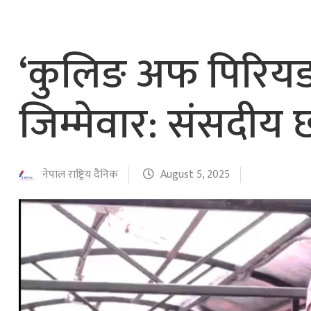
नेपाल वायुसेवाको राहत उडानमार्फत १५७ यात्रु 
हङ्गेरी सरकारले एकल मुद्राको रुपमा ‘युरो’ लागु नग
‘कुलिङ अफ पिरियड
जिम्मेवार: संसदीय
नेपाल राष्ट्रिय दैनिक
August 5, 2025