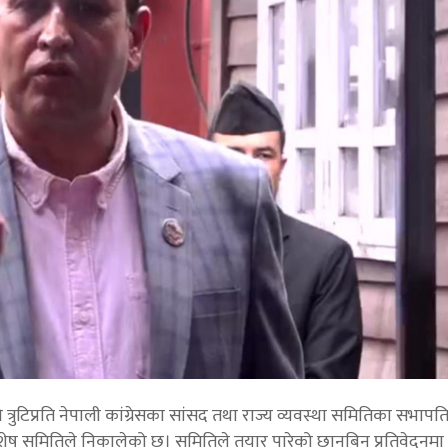
रुटिप्रति नेपाली कांग्रेसका सांसद तथा राज्य व्यवस्था समितिका सभापत
विशेष समितिले निकालेको छ। समितिले तयार पारेको छानबिन प्रतिवेदन