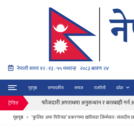
नेपाल वायुसेवाको राहत उडानमार्फत १५७ यात्रु 
गृहपृष्ठ
सम्पादकीय
समाज
राजनिती
प्रदेश
हङ्गेरी सरकारले एकल मुद्राको रुपमा ‘युरो’ लागु नग
फाैजदारी अपराधमा अनुसन्धान र कारबाही गर्न आयाेगक
ट्रेन्डिङ
“जेन जी” अभियन्ताद्वारा ओली र लेखकलाई पक्
गृहपृष्ठ
‘कुलिङ अफ पिरियड’ प्रकरणमा खतिवडा जिम्मेवार: संसदीय 
बाढी पहिरोका कारण मृत्यु हुनेको संख्या ६० पुग्यो
फागुन २१ गते हुने प्रतिनिधि सभा निर्वाचनको क