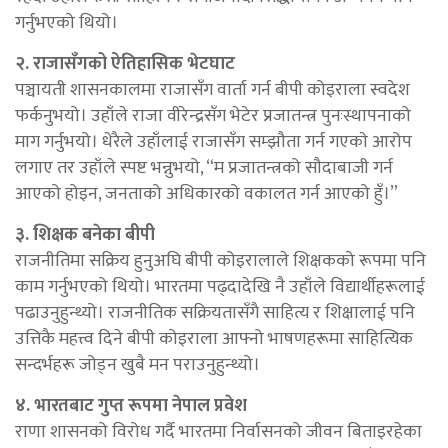
गर्नुभएको थियो।
२. राजासँगको ऐतिहासिक भेटघाट
पञ्चायती शासनकालमा राजासँग वार्ता गर्न बीपी कोइराला स्वदेश
फर्कनुभयो। उहाँले राजा वीरेन्द्रसँग भेटेर प्रजातन्त्र पुनःस्थापनाको
माग गर्नुभयो। धेरैले उहाँलाई राजासँग सम्झौता गर्न गएकाे आरोप
लगाए तर उहाँले स्पष्ट भन्नुभयो, “म प्रजातन्त्रको सौदाबाजी गर्न
आएको होइन, जनताको अधिकारको वकालत गर्न आएको हुँ।”
३. शिक्षक बनेका बीपी
राजनीतिमा सक्रिय हुनुअघि बीपी कोइरालाले शिक्षकको रूपमा पनि
काम गर्नुभएको थियो। भारतमा पढ्दादेखि नै उहाँले विद्यार्थीहरूलाई
पढाउनुहुन्थ्यो। राजनीतिक सक्रियतासँगै साहित्य र शिक्षालाई पनि
उत्तिकै महत्त्व दिने बीपी कोइराला आफ्नो भाषणहरूमा साहित्यिक
सन्दर्भहरू जोड्न खुबै मन पराउनुहुन्थ्यो।
४. भारतबाट गुप्त रूपमा नेपाल प्रवेश
राणा शासनको विरोध गर्दै भारतमा निर्वासनको जीवन बिताइरहेका