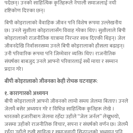
पर्दछन्। उनको साहित्यिक कृतिहरूले नेपाली समाजलाई नयाँ
दृष्टिकोण दिएका छन्।
बिपी कोइरालाको वैवाहिक जीवन पनि विशेष रूपमा उल्लेखनीय
छ। उनले सुशीला कोइरालासँग विवाह गरेका थिए। सुशीलाले बिपी
कोइरालाको राजनीतिक यात्रामा निरन्तर साथ दिएकी थिइन्। जेल
जीवनदेखि निर्वासनसम्म उनले बिपी कोइरालाको हौसला बढाइन्।
उनी परिवारिक रूपमा पनि जिम्मेवार व्यक्ति थिए। राजनीतिक
संघर्षका बाबजुद उनले आफ्नो परिवारलाई सधैं माया र सम्मान
प्रदान गरे।
बीपी कोइरालाको जीवनका केही रोचक घटनाहरू
:
१. कारागारको अध्ययन
बीपी कोइरालाले आफ्नो जीवनको लामो समय जेलमा बिताए। उनले
जेलमै बसेर अध्ययन गरे र विभिन्न साहित्यिक कृतिहरू लेखे ।
भारतको हजारीबाग जेलमा रहँदा उहाँले “जेल जर्नल” लेख्नुभयो,
जसमा उहाँको राजनीतिक विचार, सपना र संघर्षको वर्णन छ। जेलमै
रहँदा उहाँले रुसी साहित्य र समाजवादी सिद्धान्तको अध्ययन पनि