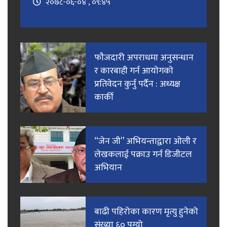
२०७८-०६-०४ , ०९:४५
फाैजदारी अपराधमा अनुसन्धान
र कारबाही गर्न आयाेगकाे
प्रतिवेदन कुर्नु पर्दैन : अध्यक्ष
कार्की
“जेन जी” अभियन्ताद्वारा ओली र
लेखकलाई पक्राउ गर्न डिजीटल
अभियान
बाढी पहिरोका कारण मृत्यु हुनेको
संख्या ६० पुग्यो