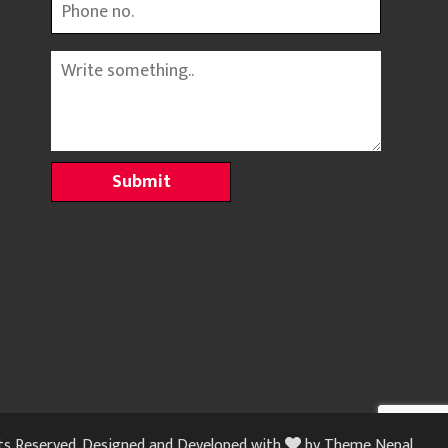
Phone
Message
hts Reserved. Designed and Developed with
by
Theme Nepal