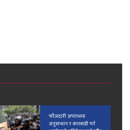
फाैजदारी अपराधमा
अनुसन्धान र कारबाही गर्न