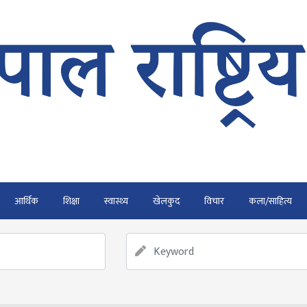
आर्थिक
शिक्षा
स्वास्थ्य
खेलकुद
विचार
कला/साहित्य
र्ने
फाैजदारी अपराधमा अनुसन्धान र कारबाही गर्न आयाेगकाे प्रतिवेदन
राउ गर्न डिजीटल अभियान
बाढी पहिरोका कारण मृत्यु हुनेको संख्या 
ार्यतालिका सार्वजनिक
नेपाल वायुसेवाको राहत उडानमार्फत १५७ या
ु २२ जना बेपत्ता