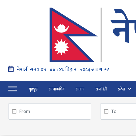
गृहपृष्ठ
सम्पादकीय
समाज
राजनिती
प्रदेश
हङ्गेरी सरकारले एकल मुद्राको रुपमा ‘युरो’ लागु नग
“जेन जी” अभियन्ताद्वारा ओली र लेखकलाई पक्
ट्रेन्डिङ
फागुन २१ गते हुने प्रतिनिधि सभा निर्वाचनको क
गृहपृष्ठ
नेपालभर ३ महिनामा विपद सम्बन्धी घटनाहरूमा ९३ जनाको मृत्य