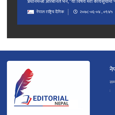
प्रधानमन्त्री ओरबानले भने, “यो विषय मेरो कार्यसूचीमा प
नेपाल राष्ट्रिय दैनिक
२०७८-०६-०४ , ०९:४५
ने
सम्
: