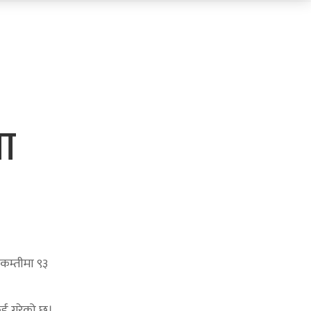
ता
कम्तीमा ९३
्ड गरेको छ।