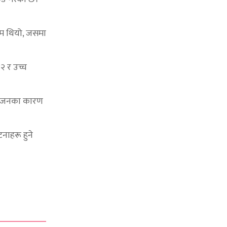
खिम थियो, जसमा
२ र उच्च
ंयोजनका कारण
नाहरू हुने