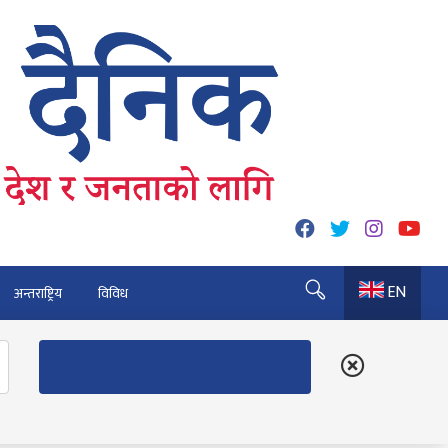
EN
अन्तराष्ट्रिय
विविध
 कुर्नु पर्दैन : अध्यक्ष कार्की
६० पुग्यो
त्रु भैरहवाबाट काठमाडौं ल्याइए