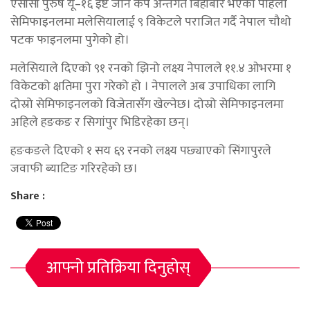
एसीसी पुरुष यू–१६ इष्ट जोन कप अन्तर्गत बिहीबार भएको पहिलो
सेमिफाइनलमा मलेसियालाई ९ विकेटले पराजित गर्दै नेपाल चौथो
पटक फाइनलमा पुगेको हो।
मलेसियाले दिएको ९१ रनको झिनो लक्ष्य नेपालले ११.४ ओभरमा १
विकेटको क्षतिमा पुरा गरेको हो । नेपालले अब उपाधिका लागि
दोस्रो सेमिफाइनलको विजेतासँग खेल्नेछ। दोस्रो सेमिफाइनलमा
अहिले हङकङ र सिगांपुर भिडिरहेका छन्।
हङकङले दिएको १ सय ६९ रनको लक्ष्य पछ्याएको सिंगापुरले
जवाफी ब्याटिङ गरिरहेको छ।
Share :
आफ्नो प्रतिक्रिया दिनुहोस्