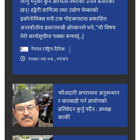
लागु गर्नुको कुनै औचित्य नभएको उनले बताएका
छन्। हङ्गेरी वाणिज्य तथा उद्योग चेम्बरको
इकोनोमिक्स मनी टक पोडकास्टमा प्रकाशित
अन्तर्वार्तामा प्रधानमन्त्री ओरबानले भने, “यो विषय
मेरो कार्यसूचीमा पक्का रूपमा[...]
नेपाल राष्ट्रिय दैनिक
२०७८-०६-०४ , ०९:४५
फाैजदारी अपराधमा अनुसन्धान
र कारबाही गर्न आयाेगकाे
प्रतिवेदन कुर्नु पर्दैन : अध्यक्ष
कार्की