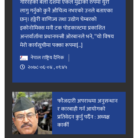
गरिरहेको बेला देशमा एकल मुद्राको रुपमा युरो
लागु गर्नुको कुनै औचित्य नभएको उनले बताएका
छन्। हङ्गेरी वाणिज्य तथा उद्योग चेम्बरको
इकोनोमिक्स मनी टक पोडकास्टमा प्रकाशित
अन्तर्वार्तामा प्रधानमन्त्री ओरबानले भने, “यो विषय
मेरो कार्यसूचीमा पक्का रूपमा[...]
नेपाल राष्ट्रिय दैनिक
२०७८-०६-०४ , ०९:४५
फाैजदारी अपराधमा अनुसन्धान
र कारबाही गर्न आयाेगकाे
प्रतिवेदन कुर्नु पर्दैन : अध्यक्ष
कार्की