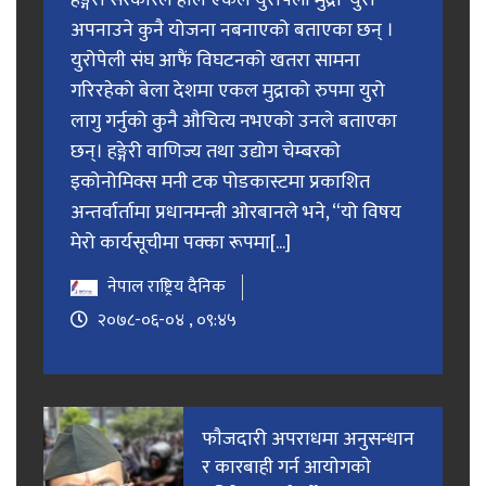
हङ्गेरी सरकारले हाल एकल युरोपेली मुद्रा ‘युरो’
अपनाउने कुनै योजना नबनाएको बताएका छन् ।
युरोपेली संघ आफैं विघटनको खतरा सामना
गरिरहेको बेला देशमा एकल मुद्राको रुपमा युरो
लागु गर्नुको कुनै औचित्य नभएको उनले बताएका
छन्। हङ्गेरी वाणिज्य तथा उद्योग चेम्बरको
इकोनोमिक्स मनी टक पोडकास्टमा प्रकाशित
अन्तर्वार्तामा प्रधानमन्त्री ओरबानले भने, “यो विषय
मेरो कार्यसूचीमा पक्का रूपमा[...]
नेपाल राष्ट्रिय दैनिक
२०७८-०६-०४ , ०९:४५
फाैजदारी अपराधमा अनुसन्धान
र कारबाही गर्न आयाेगकाे