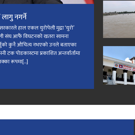
लागु नगर्ने
री सरकारले हाल एकल युरोपेली मुद्रा ‘युरो’
ेली संघ आफैं विघटनको खतरा सामना
गर्नुको कुनै औचित्य नभएको उनले बताएका
मनी टक पोडकास्टमा प्रकाशित अन्तर्वार्तामा
क्का रूपमा[...]