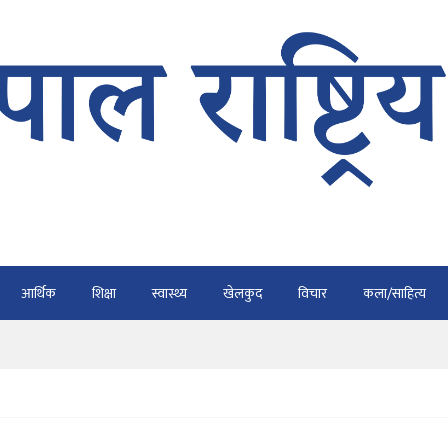
भैरहवाबाट काठमाडौं ल्याइए
र्ने
ाे प्रतिवेदन कुर्नु पर्दैन : अध्यक्ष कार्की
आर्थिक
शिक्षा
स्वास्थ्य
खेलकुद
विचार
कला/साहित्य
राउ गर्न डिजीटल अभियान
ार्यतालिका सार्वजनिक
भैरहवाबाट काठमाडौं ल्याइए
र्ने