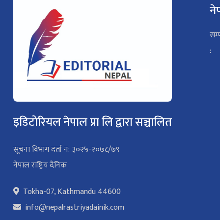
ने
सम्
:
इडिटोरियल नेपाल प्रा लि द्वारा सञ्चालित
सूचना विभाग दर्ता न: ३०२५-२०७८/७९
नेपाल राष्ट्रिय दैनिक
Tokha-07, Kathmandu 44600
info@nepalrastriyadainik.com