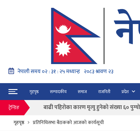
नेपाल वायुसेवाको राहत उडानमार्फत १५७ यात्रु 
हङ्गेरी सरकारले एकल मुद्राको रुपमा ‘युरो’ लागु नग
फाैजदारी अपराधमा अनुसन्धान र कारबाही गर्न आयाेगक
गृहपृष्ठ
सम्पादकीय
समाज
राजनिती
प्रदेश
“जेन जी” अभियन्ताद्वारा ओली र लेखकलाई पक्
बाढी पहिरोका कारण मृत्यु हुनेको संख्या ६० पुग्यो
ट्रेन्डिङ
फागुन २१ गते हुने प्रतिनिधि सभा निर्वाचनको क
गृहपृष्ठ
प्रतिनिधिसभा बैठकको आजको कार्यसूची
नेपाल वायुसेवाको राहत उडानमार्फत १५७ यात्रु 
हङ्गेरी सरकारले एकल मुद्राको रुपमा ‘युरो’ लागु नग