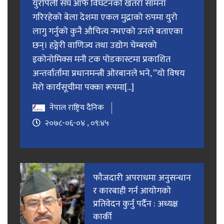
युरोपेली संघ आफैं विघटनको खतरा सामना
गरिरहेको बेला देशमा एकल मुद्राको रुपमा युरो
लागु गर्नुको कुनै औचित्य नभएको उनले बताएका
छन्। हङ्गेरी वाणिज्य तथा उद्योग चेम्बरको
इकोनोमिक्स मनी टक पोडकास्टमा प्रकाशित
अन्तर्वार्तामा प्रधानमन्त्री ओरबानले भने, “यो विषय
मेरो कार्यसूचीमा पक्का रूपमा[...]
नेपाल राष्ट्रिय दैनिक
२०७८-०६-०४ , ०९:४५
फाैजदारी अपराधमा अनुसन्धान
र कारबाही गर्न आयाेगकाे
प्रतिवेदन कुर्नु पर्दैन : अध्यक्ष
कार्की