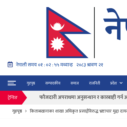
नेपाल वायुसेवाको राहत उडानमार्फत १५७ यात्रु 
गृहपृष्ठ
सम्पादकीय
समाज
राजनिती
प्रदेश
हङ्गेरी सरकारले एकल मुद्राको रुपमा ‘युरो’ लागु नग
फाैजदारी अपराधमा अनुसन्धान र कारबाही गर्न आयाेगक
ट्रेन्डिङ
“जेन जी” अभियन्ताद्वारा ओली र लेखकलाई पक्
गृहपृष्ठ
किताबखानाका शाखा अधिकृत प्रसाईंविरुद्ध भ्रष्टाचार मुद्दा दाय
बाढी पहिरोका कारण मृत्यु हुनेको संख्या ६० पुग्यो
फागुन २१ गते हुने प्रतिनिधि सभा निर्वाचनको क