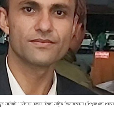
घुस मागेको आरोपमा पक्राउ परेका राष्ट्रिय किताबखाना (शिक्षक)का शा