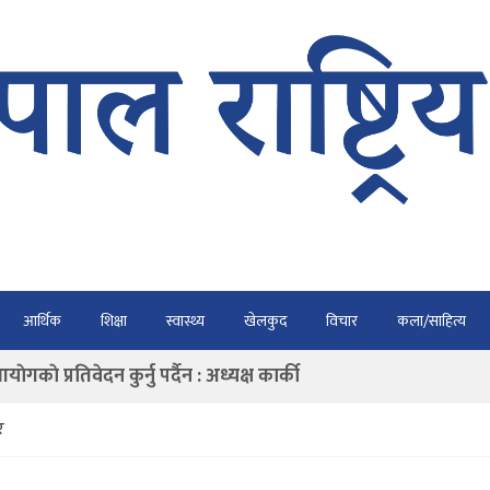
भैरहवाबाट काठमाडौं ल्याइए
आर्थिक
शिक्षा
स्वास्थ्य
खेलकुद
विचार
कला/साहित्य
र्ने
ाे प्रतिवेदन कुर्नु पर्दैन : अध्यक्ष कार्की
राउ गर्न डिजीटल अभियान
र
ार्यतालिका सार्वजनिक