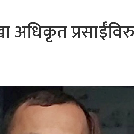
भैरहवाबाट काठमाडौं ल्याइए
र्ने
अधिकृत प्रसाईंविरु