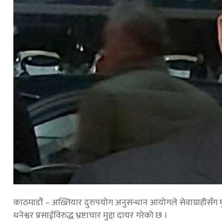
काठमाडौं – अख्तियार दुरुपयोग अनुसन्धान आयोगले सेवाग्राहीसँग 
धनेश्वर प्रसाईंविरुद्ध भ्रष्टाचार मुद्दा दायर गरेको छ ।