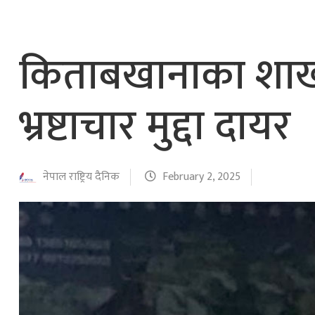
नेपाल वायुसेवाको राहत उडानमार्फत १५७ यात्रु 
हङ्गेरी सरकारले एकल मुद्राको रुपमा ‘युरो’ लागु नग
किताबखानाका शाखा 
भ्रष्टाचार मुद्दा दायर
नेपाल राष्ट्रिय दैनिक
February 2, 2025