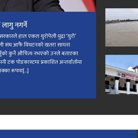
लागु नगर्ने
री सरकारले हाल एकल युरोपेली मुद्रा ‘युरो’
ेली संघ आफैं विघटनको खतरा सामना
गर्नुको कुनै औचित्य नभएको उनले बताएका
मनी टक पोडकास्टमा प्रकाशित अन्तर्वार्तामा
क्का रूपमा[...]