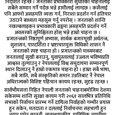
निर्दे्शित रहन्छ । जनताको प्रभावकारी सुधारको चाहनालाई
सबैले सम्मान गर्नै पर्दछ भन्ने हामीलाई लाग्दछ । कसैलाई
पनि आफ्नो असहमति व्यक्त गर्न, निराशा प्रदर्शन गर्न हतियार
उठाउने बाध्यता महसुस गर्नु नपरोस् । जनताको शान्ति
नखल्बलाइकन प्रभावकारी ढङ्गमा असहमति प्रदर्शन गर्ने
अवसरको सुनिश्चितता होस् भन्ने हाम्रो चाहना छ ।
प्रजातन्त्रको निष्ठापूर्ण अभ्यास, सार्थक बजारमूखी अर्थतन्त्र,
सुशासन, पारदर्शिता र भ्रष्टाचारमुक्त विधिको शासन नै
जनताको स्पष्ट चाहना हो । प्रजातन्त्रको माध्यमबाट
जनतालाई सुखी बनाउनु, युवापुस्तालाई उज्ज्वल भविष्यप्रति
आश्वस्त तुल्याउनु र नेपाललाई विश्व समुदायमा सम्मानपूर्ण
स्थान दिलाउनु नै हाम्रो एकमात्र चाहना हो । हाम्रा सबै भाषा,
सबै जाति, सबै संस्कृतिको समान उन्नतिबाट नै नेपाल
अधिराज्यको विशिष्ट पहिचान कायम रहन्छ, सुदृढ रहन्छ ।
सार्वभौमसत्ता निहित नेपाली जनताको चाहनाबमोजिम देशमा
सकेसम्म शान्ति सुरक्षा कायम गरी २०६१ सालभित्र प्रतिनिधि
सभाको निर्वाचन प्रारम्भ गर्ने दायित्व निर्वाहको गम्भीर प्रयास
हुन सकेन, मतदाता र दललाई निर्वाचनमा सहभागी हुन
तयार पारेर कानुनी, व्यवस्थापकीय, प्राविधिक तयारीमा