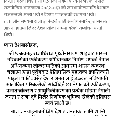
विस्तार गरेका थिए । सो घटनाको जगमा परिवर्तन भएको नेपाली
राजनीतिमा अन्तत्व्गत्व २०६२–०६३ को जनआन्दोलनपछि देशबाट
राजतन्त्रको अन्त्य भयो र देशमा गणतन्त्रको स्थापना भयो।
तत्कालीन समयमा राजा ज्ञानेन्द्रले शाही सम्बोधनमार्फत् शासनसत्ता
आफ्नो हातमा लिएर देशवासीको नाममा गरेको सम्बोधन यस्तो
थियो।
प्यारा देशबासीहरू,
श्री ५ बडामहाराजाधिराज पृथ्वीनारायण शाहबाट प्रारम्भ
गरिबक्सेको एकीकरण अभियानबाट निर्माण भएको नेपाल
अधिराज्यमा लोकसम्मतिको आधारमा शासन व्यवस्था
चलाउन हाम्रा पूर्वजबाट ऐतिहासिक महत्वका क्रान्तिकारी
पाइला चालिबक्सेर देश र जनतालाई उज्ज्वल भविष्यप्रति
आलोकित गरिबक्सेको सर्व्विदितै छ। नेपालको एकीकरण,
प्रजातन्त्रीकरण र आधुनिकीकरणको प्रत्येक मोडमा नेपाली
जनता र राजा दुवै मिलेर निर्णायक भूमिका खेलेको इतिहास
स्वयं साक्षी छ।
आज जनचाहनाबमोजिम देश र जनताका लागि शान्ति