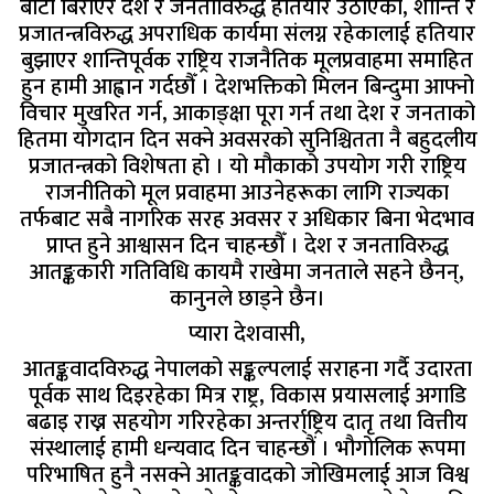
बाटो बिराएर देश र जनताविरुद्ध हतियार उठाएका, शान्ति र
प्रजातन्त्रविरुद्ध अपराधिक कार्यमा संलग्न रहेकालाई हतियार
बुझाएर शान्तिपूर्वक राष्ट्रिय राजनैतिक मूलप्रवाहमा समाहित
हुन हामी आह्वान गर्दछौँ । देशभक्तिको मिलन बिन्दुमा आफ्नो
विचार मुखरित गर्न, आकाङ्क्षा पूरा गर्न तथा देश र जनताको
हितमा योगदान दिन सक्ने अवसरको सुनिश्चितता नै बहुदलीय
प्रजातन्त्रको विशेषता हो । यो मौकाको उपयोग गरी राष्ट्रिय
राजनीतिको मूल प्रवाहमा आउनेहरूका लागि राज्यका
तर्फबाट सबै नागरिक सरह अवसर र अधिकार बिना भेदभाव
प्राप्त हुने आश्वासन दिन चाहन्छौँ । देश र जनताविरुद्ध
आतङ्ककारी गतिविधि कायमै राखेमा जनताले सहने छैनन्,
कानुनले छाड्ने छैन।
प्यारा देशवासी,
आतङ्कवादविरुद्ध नेपालको सङ्कल्पलाई सराहना गर्दै उदारता
पूर्वक साथ दिइरहेका मित्र राष्ट्र, विकास प्रयासलाई अगाडि
बढाइ राख्न सहयोग गरिरहेका अन्तर्रा्ष्ट्रिय दातृ तथा वित्तीय
संस्थालाई हामी धन्यवाद दिन चाहन्छौं । भौगोलिक रूपमा
परिभाषित हुनै नसक्ने आतङ्कवादको जोखिमलाई आज विश्व