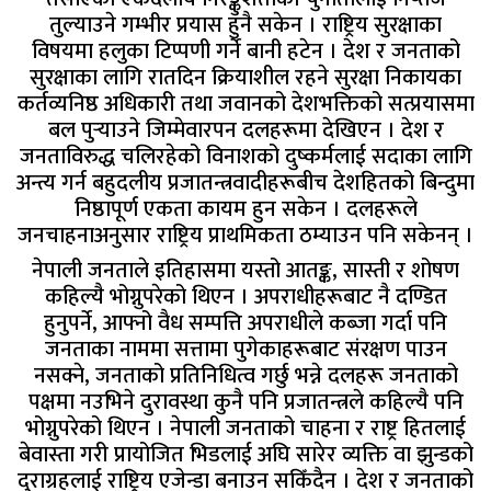
तुल्याउने गम्भीर प्रयास हुनै सकेन । राष्ट्रिय सुरक्षाका
विषयमा हलुका टिप्पणी गर्ने बानी हटेन । देश र जनताको
सुरक्षाका लागि रातदिन क्रियाशील रहने सुरक्षा निकायका
कर्तव्यनिष्ठ अधिकारी तथा जवानको देशभक्तिको सत्प्रयासमा
बल पुर्‍याउने जिम्मेवारपन दलहरूमा देखिएन । देश र
जनताविरुद्ध चलिरहेको विनाशको दुष्कर्मलाई सदाका लागि
अन्त्य गर्न बहुदलीय प्रजातन्त्रवादीहरूबीच देशहितको बिन्दुमा
निष्ठापूर्ण एकता कायम हुन सकेन । दलहरूले
जनचाहनाअनुसार राष्ट्रिय प्राथमिकता ठम्याउन पनि सकेनन् ।
नेपाली जनताले इतिहासमा यस्तो आतङ्क, सास्ती र शोषण
कहिल्यै भोग्नुपरेको थिएन । अपराधीहरूबाट नै दण्डित
हुनुपर्ने, आफ्नो वैध सम्पत्ति अपराधीले कब्जा गर्दा पनि
जनताका नाममा सत्तामा पुगेकाहरूबाट संरक्षण पाउन
नसक्ने, जनताको प्रतिनिधित्व गर्छु भन्ने दलहरू जनताको
पक्षमा नउभिने दुरावस्था कुनै पनि प्रजातन्त्रले कहिल्यै पनि
भोग्नुपरेको थिएन । नेपाली जनताको चाहना र राष्ट्र हितलाई
बेवास्ता गरी प्रायोजित भिडलाई अघि सारेर व्यक्ति वा झुन्डको
दुराग्रहलाई राष्ट्रिय एजेन्डा बनाउन सकिँदैन । देश र जनताको