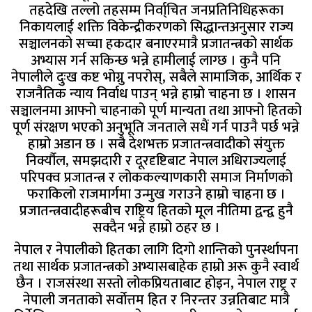
तहदेखि तल्लो तहसम्म निर्वा्चित जनप्रतिनिधिहरूका
निकायलाई शक्ति विकेन्द्रीकरणको सिद्धान्तअनुसार राज्य
सञ्चालनको सच्चा हकदार बनाएरमात्रै प्रजातन्त्रको सार्थक
अभ्यास गर्न सकिन्छ भन्ने हामीलाई लाग्छ । कुनै पनि
नेपालीले दुःख कष्ट भोग्नु नपरोस्, सबैले सामाजिक, आर्थिक र
राजनैतिक न्याय निर्वाध पाउन् भन्ने हाम्रो चाहना छ । शासन
सञ्चालनमा आफ्नो चाहनाको पूर्ण मान्यता तथा आफ्नो हितको
पूर्ण संरक्षण भएको अनुभूति जनताले सधैं गर्न पाउनै पर्छ भन्ने
हाम्रो अडान छ । सबै देशभक्त प्रजातन्त्रवादीको संयुक्त
निर्क्यौल, समझदारी र दूरदृष्टिबाट नेपाल अधिराज्यलाई
परिपक्व प्रजातन्त्र र लोककल्याणकारी समाज निर्माणको
फराकिलो राजमार्गमा उन्मुख गराउने हाम्रो चाहना छ ।
प्रजातन्त्रवादीहरूबीच राष्ट्रिय हितको मूल नीतिमा द्वन्द्व हुनै
सक्दैन भन्ने हाम्रो ठहर छ ।
नेपाल र नेपालीको हितका लागि दिगो शान्तिको पुनर्स्थापना
तथा सार्थक प्रजातन्त्रको अभ्यासबाहेक हाम्रो अरू कुनै स्वार्थ
छैन । राजसंस्था सस्तो लोकप्रियताबाट होइन, नेपाल राष्ट्र र
नेपाली जनताको सर्वोत्तम हित र निरन्तर उन्नतिबाट मात्रै