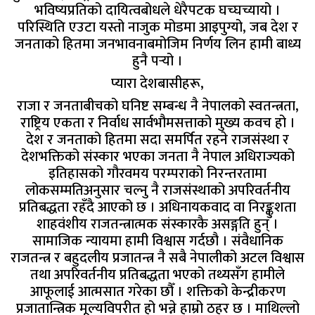
भविष्यप्रतिको दायित्वबोधले धेरैपटक घच्घच्यायो ।
परिस्थिति एउटा यस्तो नाजुक मोडमा आइपुग्यो, जब देश र
जनताको हितमा जनभावनाबमोजिम निर्णय लिन हामी बाध्य
हुनै पर्‍यो ।
प्यारा देशबासीहरू,
राजा र जनताबीचको घनिष्ट सम्बन्ध नै नेपालको स्वतन्त्रता,
राष्ट्रिय एकता र निर्वाध सार्वभौमसत्ताको मुख्य कवच हो ।
देश र जनताको हितमा सदा समर्पित रहने राजसंस्था र
देशभक्तिको संस्कार भएका जनता नै नेपाल अधिराज्यको
इतिहासको गौरवमय परम्पराको निरन्तरतामा
लोकसम्मतिअनुसार चल्नु नै राजसंस्थाको अपरिवर्तनीय
प्रतिबद्धता रहँदै आएको छ । अधिनायकवाद वा निरङ्कुशता
शाहवंशीय राजतन्त्रात्मक संस्कारकै असङ्गति हुन् ।
सामाजिक न्यायमा हामी विश्वास गर्दछौ । संवैधानिक
राजतन्त्र र बहुदलीय प्रजातन्त्र नै सबै नेपालीको अटल विश्वास
तथा अपरिवर्तनीय प्रतिबद्धता भएको तथ्यसँग हामीले
आफूलाई आत्मसात गरेका छौँ । शक्तिको केन्द्रीकरण
प्रजातान्त्रिक मूल्यविपरीत हो भन्ने हाम्रो ठहर छ । माथिल्लो