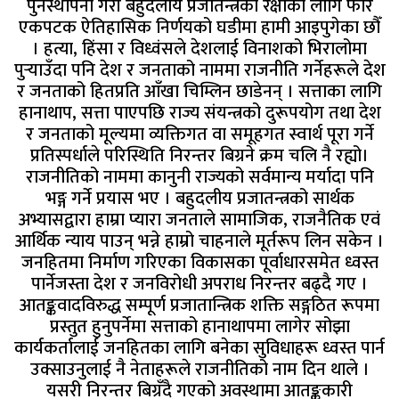
पुनर्स्थापना गरी बहुदलीय प्रजातन्त्रको रक्षाका लागि फेरि
एकपटक ऐतिहासिक निर्णयको घडीमा हामी आइपुगेका छौँ
। हत्या, हिंसा र विध्वंसले देशलाई विनाशको भिरालोमा
पुर्‍याउँदा पनि देश र जनताको नाममा राजनीति गर्नेहरूले देश
र जनताको हितप्रति आँखा चिम्लिन छाडेनन् । सत्ताका लागि
हानाथाप, सत्ता पाएपछि राज्य संयन्त्रको दुरूपयोग तथा देश
र जनताको मूल्यमा व्यक्तिगत वा समूहगत स्वार्थ पूरा गर्ने
प्रतिस्पर्धाले परिस्थिति निरन्तर बिग्रने क्रम चलि नै रह्यो।
राजनीतिको नाममा कानुनी राज्यको सर्वमान्य मर्यादा पनि
भङ्ग गर्ने प्रयास भए । बहुदलीय प्रजातन्त्रको सार्थक
अभ्यासद्वारा हाम्रा प्यारा जनताले सामाजिक, राजनैतिक एवं
आर्थिक न्याय पाउन् भन्ने हाम्रो चाहनाले मूर्तरूप लिन सकेन ।
जनहितमा निर्माण गरिएका विकासका पूर्वाधारसमेत ध्वस्त
पार्नेजस्ता देश र जनविरोधी अपराध निरन्तर बढ्दै गए ।
आतङ्कवादविरुद्ध सम्पूर्ण प्रजातान्त्रिक शक्ति सङ्गठित रूपमा
प्रस्तुत हुनुपर्नेमा सत्ताको हानाथापमा लागेर सोझा
कार्यकर्तालाई जनहितका लागि बनेका सुविधाहरू ध्वस्त पार्न
उक्साउनुलाई नै नेताहरूले राजनीतिको नाम दिन थाले ।
यसरी निरन्तर बिग्रँदै गएको अवस्थामा आतङ्ककारी