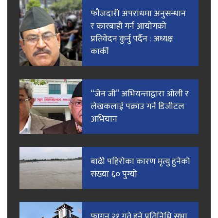
फाैजदारी अपराधमा अनुसन्धान
र कारबाही गर्न आयाेगकाे
प्रतिवेदन कुर्नु पर्दैन : अध्यक्ष
कार्की
“जेन जी” अभियन्ताद्वारा ओली र
लेखकलाई पक्राउ गर्न डिजीटल
अभियान
बाढी पहिरोका कारण मृत्यु हुनेको
संख्या ६० पुग्यो
फागुन २१ गते हुने प्रतिनिधि सभा