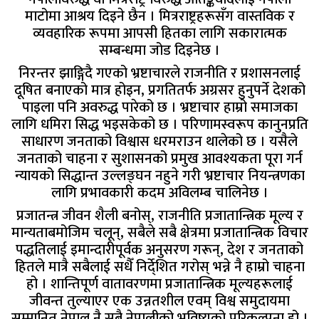
माटोमा आश्रय दिइने छैन । मित्रराष्ट्रहरूसँग वास्तविक र
व्यवहारिक रूपमा आपसी हितका लागि सकारात्मक
सम्बन्धमा जोड दिइनेछ ।
निरन्तर झाङ्गिदै गएको भ्रष्टाचारले राजनीति र प्रशासनलाई
दूषित बनाएको मात्र होइन, प्रगतितर्फ अग्रसर हुनुपर्ने देशको
पाइला पनि अवरुद्ध पारेको छ । भ्रष्टाचार हाम्रो समाजका
लागि धमिरा सिद्ध भइसकेको छ । परिणामस्वरूप कानुनप्रति
साधारण जनताको विश्वास धरमराउन थालेको छ । यसैले
जनताको चाहना र सुशासनको प्रमुख आवश्यकता पूरा गर्न
न्यायको सिद्धान्त उल्लङ्घन नहुने गरी भ्रष्टाचार नियन्त्रणका
लागि प्रभावकारी कदम अविलम्ब चालिनेछ ।
प्रजातन्त्र जीवन शैली बनोस्, राजनीति प्रजातान्त्रिक मूल्य र
मान्यताबमोजिम चलून्, सबैले सबै क्षेत्रमा प्रजातान्त्रिक विचार
पद्धतिलाई इमान्दारीपूर्वक अनुसरण गरून्, देश र जनताको
हितले मात्रै सबैलाई सधैँ निर्दे्शित गरोस् भन्ने नै हाम्रो चाहना
हो । शान्तिपूर्ण वातावरणमा प्रजातान्त्रिक मूल्यहरूलाई
जीवन्त तुल्याएर एक उन्नतशील एवम् विश्व समुदायमा
सम्मानित नेपाल नै सबै नेपालीको भविष्यको परिकल्पना हो ।