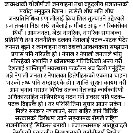
व्यवस्थाको चाँजोपाँजो जनचाहना तथा बहुदलीय प्रजातन्त्रको
मर्यादा अनुकुल थिएन । त्यसैले शीघ्र अति शीघ्र
जनप्रतिनिधित्व प्रणालीलाई क्रियाशिल तुल्याउने उद्देश्यले
प्रजातन्त्रमा निष्ठा राख्ने सबैलाई हामीबाट आह्वान गरिबक्सेका
थियौँ । आमजनता, जेठा नागरिक, नागरिक समाजका
प्रतिनिधि तथा राजनैतिक दलका नेतालाई पटक–पटक भेटेर
जनमत बुझ्ने र जनचाहना तथा देशको आवश्यकता सम्झाउने
प्रयास पनि गरिएकै हो । नेपाल र नेपाली जनताले भोग्नु
परिरहेको अशान्ति र ध्वंसात्मक गतिविधिको अन्त्य गरी
देशलाई शान्तिपूर्ण अवस्थामा फर्काउन अब ढिलो गर्नुहुँदैन
भन्ने नेपाली जनता र नेपालका हितैषीहरूको एकमात्र चाहना
भएको तथ्य पनि सम्झाइएकै हो । शान्ति सुरक्षा कायम गरी
आम चुनाव गराउन विभिन्न दलका नेतालाई कार्यकारिणी
अधिकारसहित मन्त्रिपरिषद् गठन गर्ने अवसर पनि पटक–
पटक दिइएकै हो । तर परिस्थितिमा सुधार आउन सकेन ।
मिलेर सरकार नचलाउने, सत्ता बाहिर जाने बित्तिकै
सरकारको विरोधमा उत्रने सङ्क्रामक रोगले राष्ट्रिय
राजनीतिलाई सिकिस्त बनायो । प्रजातन्त्रसमक्ष आतङ्कवादले
तेर्साएको एकदलीय निरङ्कुशताको चुनौतीलाई निष्तेज