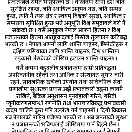
प्रजातन्त्रले समेत भोग्नुपरेको छ । वास्तवमा सानो देश जति
सुरक्षित रहन्छ, जति स्थायित्व अनुभव गर्छ, जति सम्पन्न
हुन्छ, त्यति नै त्यस क्षेत्र र स्वयम् विश्वको सुरक्षा, स्थायित्व र
सम्पन्नता सुनिश्चित हुन्छ भन्ने अनुभूति विश्व समुदायले गरी नै
सकेको छ । यसै अनुकुल नेपाल आफ्नो हितमा र विश्व
प्रजातन्त्रको हितमा आतङ्कवादलाई निस्तेज तुल्याउन कटिबद्ध
भएको छ । नेपाल आफ्नो लागि शान्ति चाहन्छ, छिमेकीहरू र
दक्षिण एसियाका लागि शान्ति चाहन्छ, विश्व शान्तिमा
टड्कारो भैसकेको जोखिम हटाउन शान्ति चाहन्छ ।
यसै क्रममा बहुदलीय प्रजातन्त्रमा हाम्रो प्रतिबद्धता
अपरिवर्तनीय रहेको तथा आर्थिक र संस्थागत सुधार जारी
रहने, सार्वजनिक खर्चको उपयोग तथा सार्वजनिक सेवा
प्रणालीमा सुधारका प्रयास अझै प्रभावकारी ढङ्गमा कायमै
राखिने, बैंकिङ अनुशासन पुनर्बहाली गरिने, गरिबी
न्यूनीकरणसम्बन्धी रणनीति तथा भ्रष्टाचारविरुद्ध प्रभावकारी
कदम चालिने कुरा पनि उल्लेख गर्न चाहन्छौँ । दिगो विकास
अब नेपालको राष्ट्रिय एजेण्डा भएको छ । अब जनताको सुरक्षा
र प्रजातन्त्रको भविष्यलाई जोखिममा पार्न दिइने छैन ।
नेपालविरुद्ध वा मित्रराष्ट्र विरुद्ध आतङ्कवादलाई नेपाली