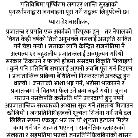
गतिविधिमा पूर्ण्विराम लगाएर शान्ति सुरक्षाको
पुनर्स्थापनाद्वारा जनचाहना पूरा गर्ने सङ्कल्प लिनुपरेको छ।
प्यारा देशबासीहरू,
प्रजातन्त्र र प्रगति एक अर्काको परिपूरक हुन् । तर नेपालको
विगत केही वर्षको तितो अनुभवले यसलाई असङ्गति साबित
गर्ने चेष्टा गर्‍यो । सत्ताका लागि केन्द्रित राजनीतिमा नै
अल्मल्याएर बहुदलीय प्रजातन्त्रलाई अवमूल्यन गरियो ।
सरकार टिकाउने र फाल्ने होडमा संसदमा विकृति भित्र्याइयो
। कुनै पनि प्रतिनिधि सभालाई आफ्नो अवधि पूरा गर्न दिइएन
। प्रजातान्त्रिक प्रक्रिया बेथितिको निरन्तरताले अवरुद्ध हुन
थाल्यो । जनताको आशा भङ्ग गर्ने, भरोसा भत्काउने र
प्रजातन्त्रमा नै वितृष्णा फैलाउने क्रम बढ्दै गयो । चुनाव
गराउन नसकेपछि कसैप्रति पनि उत्तरदायी हुनु नपर्ने
अप्रजातान्त्रिक सरकारको अभ्यास सुरु गर्ने तारतम्य मिलाउन
खोजियो । जनप्रतिनिधिहरूको शून्यता सिर्जना गर्न सबै दल
लिखित रूपमा एकजुट भए तर यो शून्यता हटाउन मिलेर
काम गर्न भने सहमत भएनन् । राजनैतिक दलहरूको
संलग्नता र सहमतिमा भएको जनप्रतिनिधित्वबिनाको शासन