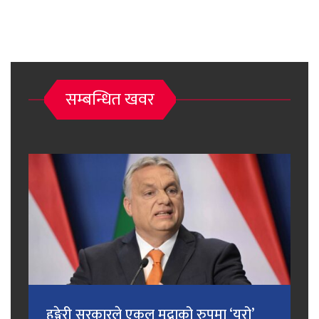
सम्बन्धित खवर
हङ्गेरी सरकारले एकल मुद्राको रुपमा ‘युरो’