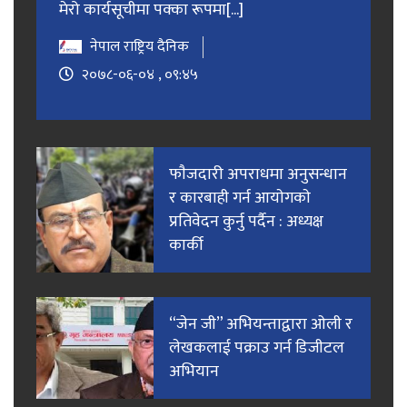
मेरो कार्यसूचीमा पक्का रूपमा[...]
नेपाल राष्ट्रिय दैनिक
२०७८-०६-०४ , ०९:४५
फाैजदारी अपराधमा अनुसन्धान
र कारबाही गर्न आयाेगकाे
प्रतिवेदन कुर्नु पर्दैन : अध्यक्ष
कार्की
“जेन जी” अभियन्ताद्वारा ओली र
लेखकलाई पक्राउ गर्न डिजीटल
अभियान