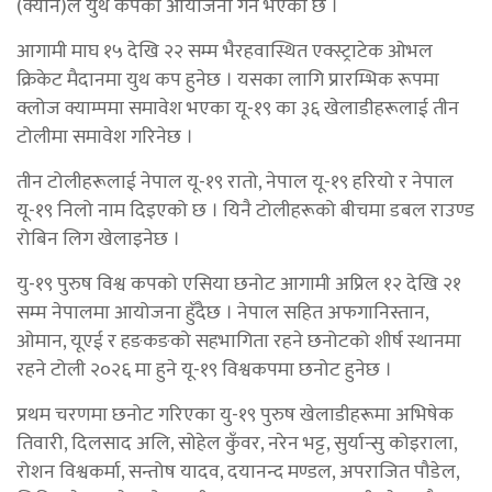
(क्यान)ले युथ कपको आयोजना गर्ने भएको छ ।
आगामी माघ १५ देखि २२ सम्म भैरहवास्थित एक्स्ट्राटेक ओभल
क्रिकेट मैदानमा युथ कप हुनेछ । यसका लागि प्रारम्भिक रूपमा
क्लोज क्याम्पमा समावेश भएका यू-१९ का ३६ खेलाडीहरूलाई तीन
टोलीमा समावेश गरिनेछ ।
तीन टोलीहरूलाई नेपाल यू-१९ रातो, नेपाल यू-१९ हरियो र नेपाल
यू-१९ निलो नाम दिइएको छ । यिनै टोलीहरूको बीचमा डबल राउण्ड
रोबिन लिग खेलाइनेछ ।
यु-१९ पुरुष विश्व कपको एसिया छनोट आगामी अप्रिल १२ देखि २१
सम्म नेपालमा आयोजना हुँदैछ । नेपाल सहित अफगानिस्तान,
ओमान, यूएई र हङकङको सहभागिता रहने छनोटको शीर्ष स्थानमा
रहने टोली २०२६ मा हुने यू-१९ विश्वकपमा छनोट हुनेछ ।
प्रथम चरणमा छनोट गरिएका यु-१९ पुरुष खेलाडीहरूमा अभिषेक
तिवारी, दिलसाद अलि, सोहेल कुँवर, नरेन भट्ट, सुर्यान्सु कोइराला,
रोशन विश्वकर्मा, सन्तोष यादव, दयानन्द मण्डल, अपराजित पौडेल,