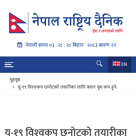
EN
गृहपृष्ठ
यू-१९ विश्‍वकप छनोटको तयारीका लागि क्यान युथ कप हुने
यू-१९ विश्‍वकप छनोटको तयारीका