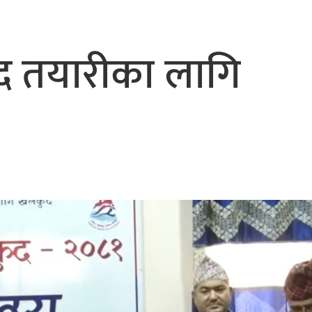
भैरहवाबाट काठमाडौं ल्याइए
र्ने
कुद तयारीका लागि