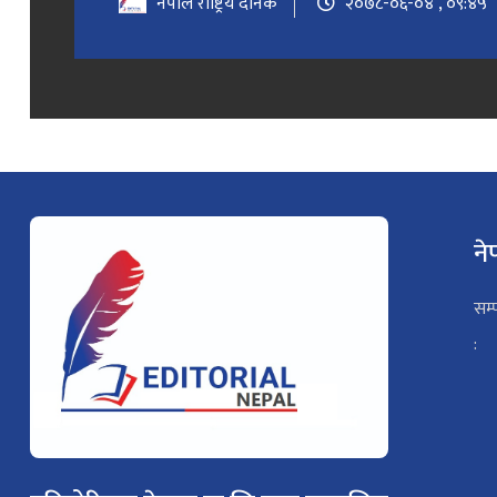
नेपाल राष्ट्रिय दैनिक
२०७८-०६-०४ , ०९:४५
ने
सम्
: