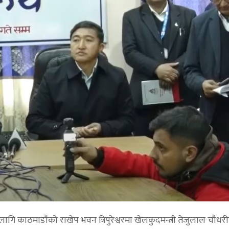
 लागि काठमाडौंको राखेप भवन त्रिपुरेश्वरमा खेलकुदमन्त्री तेजुलाल चौधरी