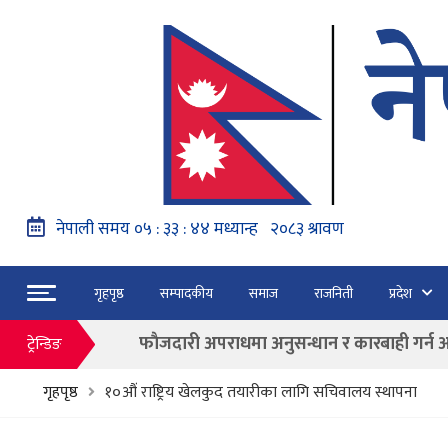
नेपाल वायुसेवाको राहत उडानमार्फत १५७ यात्रु 
गृहपृष्ठ
सम्पादकीय
समाज
राजनिती
प्रदेश
हङ्गेरी सरकारले एकल मुद्राको रुपमा ‘युरो’ लागु नग
फाैजदारी अपराधमा अनुसन्धान र कारबाही गर्न आयाेगक
ट्रेन्डिङ
“जेन जी” अभियन्ताद्वारा ओली र लेखकलाई पक्
गृहपृष्ठ
१०औं राष्ट्रिय खेलकुद तयारीका लागि सचिवालय स्थापना
बाढी पहिरोका कारण मृत्यु हुनेको संख्या ६० पुग्यो
फागुन २१ गते हुने प्रतिनिधि सभा निर्वाचनको क