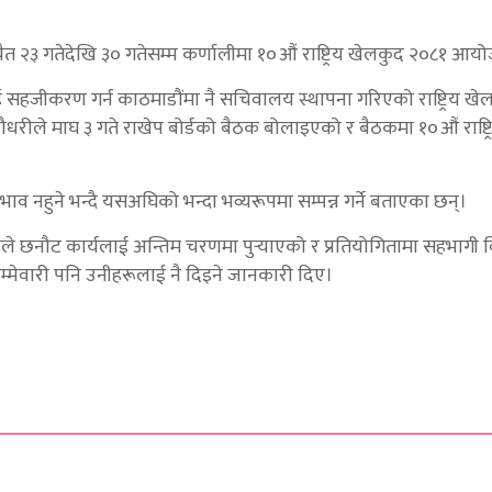
 चैत २३ गतेदेखि ३० गतेसम्म कर्णालीमा १०औं राष्ट्रिय खेलकुद २०८१ आयो
जीकरण गर्न काठमाडौंमा नै सचिवालय स्थापना गरिएको राष्ट्रिय खेल
ौधरीले माघ ३ गते राखेप बोर्डको बैठक बोलाइएको र बैठकमा १०औं राष्ट
भाव नहुने भन्दै यसअघिको भन्दा भव्यरूपमा सम्पन्न गर्ने बताएका छन्।
े छनौट कार्यलाई अन्तिम चरणमा पुर्‍याएको र प्रतियोगितामा सहभागी वि
मेवारी पनि उनीहरूलाई नै दिइने जानकारी दिए।