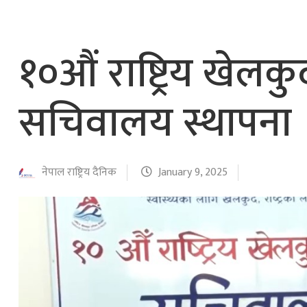
नेपाल वायुसेवाको राहत उडानमार्फत १५७ यात्रु 
हङ्गेरी सरकारले एकल मुद्राको रुपमा ‘युरो’ लागु नग
१०औं राष्ट्रिय खेल
सचिवालय स्थापना
नेपाल राष्ट्रिय दैनिक
January 9, 2025