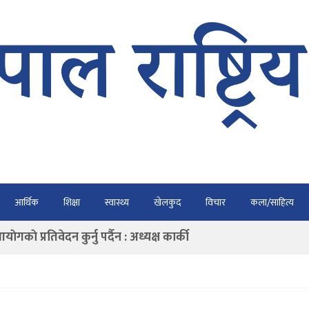
भैरहवाबाट काठमाडौं ल्याइए
आर्थिक
शिक्षा
स्वास्थ्य
खेलकुद
विचार
कला/साहित्य
र्ने
ाे प्रतिवेदन कुर्नु पर्दैन : अध्यक्ष कार्की
राउ गर्न डिजीटल अभियान
ार्यतालिका सार्वजनिक