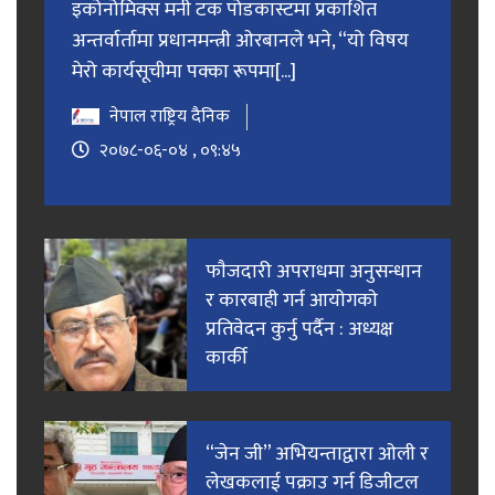
इकोनोमिक्स मनी टक पोडकास्टमा प्रकाशित
अन्तर्वार्तामा प्रधानमन्त्री ओरबानले भने, “यो विषय
मेरो कार्यसूचीमा पक्का रूपमा[...]
नेपाल राष्ट्रिय दैनिक
२०७८-०६-०४ , ०९:४५
फाैजदारी अपराधमा अनुसन्धान
र कारबाही गर्न आयाेगकाे
प्रतिवेदन कुर्नु पर्दैन : अध्यक्ष
कार्की
“जेन जी” अभियन्ताद्वारा ओली र
लेखकलाई पक्राउ गर्न डिजीटल