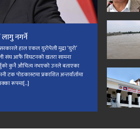
लागु नगर्ने
री सरकारले हाल एकल युरोपेली मुद्रा ‘युरो’
ेली संघ आफैं विघटनको खतरा सामना
गर्नुको कुनै औचित्य नभएको उनले बताएका
मनी टक पोडकास्टमा प्रकाशित अन्तर्वार्तामा
क्का रूपमा[...]