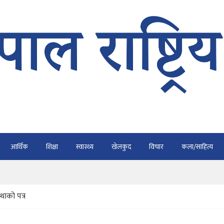
भैरहवाबाट काठमाडौं ल्याइए
र्ने
ाे प्रतिवेदन कुर्नु पर्दैन : अध्यक्ष कार्की
आर्थिक
शिक्षा
स्वास्थ्य
खेलकुद
विचार
कला/साहित्य
राउ गर्न डिजीटल अभियान
ार्यतालिका सार्वजनिक
्थाको पत्र
भैरहवाबाट काठमाडौं ल्याइए
र्ने