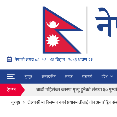
नेपाल वायुसेवाको राहत उडानमार्फत १५७ यात्रु 
हङ्गेरी सरकारले एकल मुद्राको रुपमा ‘युरो’ लागु नग
फाैजदारी अपराधमा अनुसन्धान र कारबाही गर्न आयाेगक
गृहपृष्ठ
सम्पादकीय
समाज
राजनिती
प्रदेश
“जेन जी” अभियन्ताद्वारा ओली र लेखकलाई पक्
बाढी पहिरोका कारण मृत्यु हुनेको संख्या ६० पुग्यो
ट्रेन्डिङ
फागुन २१ गते हुने प्रतिनिधि सभा निर्वाचनको क
गृहपृष्ठ
टीआरसी मा बिलम्बन नगर्न प्रधानमन्त्रीलाई तीन अन्तर्राष्ट्रिय संस
नेपाल वायुसेवाको राहत उडानमार्फत १५७ यात्रु 
हङ्गेरी सरकारले एकल मुद्राको रुपमा ‘युरो’ लागु नग