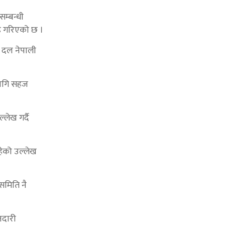
म्बन्धी
ह गरिएको छ ।
ुढ दल नेपाली
 लागि सहज
ेख गर्दै
हेको उल्लेख
समिति नै
जदारी