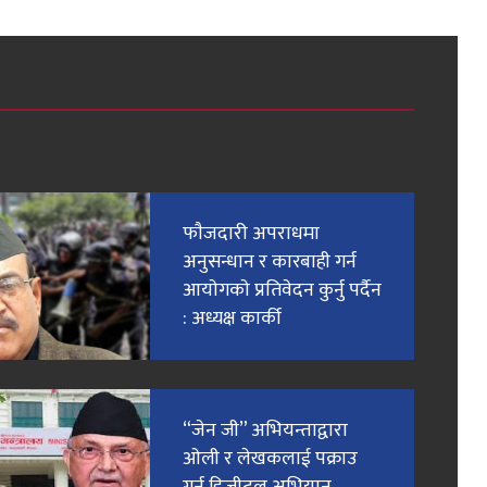
फाैजदारी अपराधमा
अनुसन्धान र कारबाही गर्न
आयाेगकाे प्रतिवेदन कुर्नु पर्दैन
: अध्यक्ष कार्की
“जेन जी” अभियन्ताद्वारा
ओली र लेखकलाई पक्राउ
गर्न डिजीटल अभियान