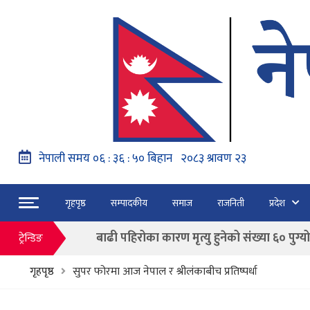
नेपाल वायुसेवाको राहत उडानमार्फत १५७ यात्रु 
हङ्गेरी सरकारले एकल मुद्राको रुपमा ‘युरो’ लागु नग
फाैजदारी अपराधमा अनुसन्धान र कारबाही गर्न आयाेगक
गृहपृष्ठ
सम्पादकीय
समाज
राजनिती
प्रदेश
“जेन जी” अभियन्ताद्वारा ओली र लेखकलाई पक्
बाढी पहिरोका कारण मृत्यु हुनेको संख्या ६० पुग्यो
ट्रेन्डिङ
फागुन २१ गते हुने प्रतिनिधि सभा निर्वाचनको क
गृहपृष्ठ
सुपर फोरमा आज नेपाल र श्रीलंकाबीच प्रतिष्पर्धा
नेपाल वायुसेवाको राहत उडानमार्फत १५७ यात्रु 
हङ्गेरी सरकारले एकल मुद्राको रुपमा ‘युरो’ लागु नग