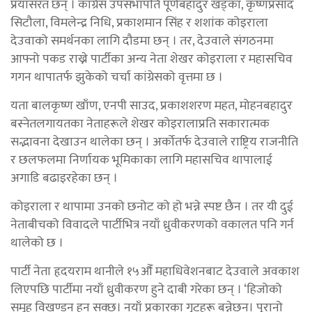
प्रयासरत छन् । कांग्रेस उपसभापति पूर्णबहादुर खड्का, कृष्णप्रसाद
सिटौला, विमलेन्द्र निधि, प्रकाशमान सिंह र शशांक कोइराला
देउवाको समर्थनका लागि दौडमा छन् । तर, देउवाले संगठनमा
आफ्नो पकड राख्ने पार्टीका अन्य नेता शेखर कोइराला र महासचिव
गगन थापातर्फ झुकेको चर्चा कांग्रेसको वृत्तमा छ ।
यता बालकृष्ण खाँण, एनपी साउद, प्रकाशशरण महत, मोहनबहादुर
बस्नेतलगायतका नेताहरूले शेखर कोइरालाप्रति सकारात्मक
सद्भावना देखाउन थालेका छन् । अर्कोतर्फ देउवाले राष्ट्रिय राजनीति
र छलफलमा निर्णायक भूमिकाका लागि महासचिव थापालाई
अगाडि बढाइरहेका छन् ।
कोइराला र थापामा उनको छनोट को हो भन्ने स्पष्ट छैन । तर यी दुई
नेताबीचको विवादले पार्टीभित्र नयाँ ध्रुवीकरणको वकालत पनि गर्न
थालेको छ ।
पार्टी नेता हृदयराम थानीले १५औँ महाधिवेशनबाट देउवाले अवकाश
लिएपछि पार्टीमा नयाँ ध्रुवीकरण हुने दाबी गरेका छन् । ‘हिजोको
समूह विखण्डन हुन सक्छ। नयाँ प्रकारका गुटहरू बन्नेछन्। पुरानो