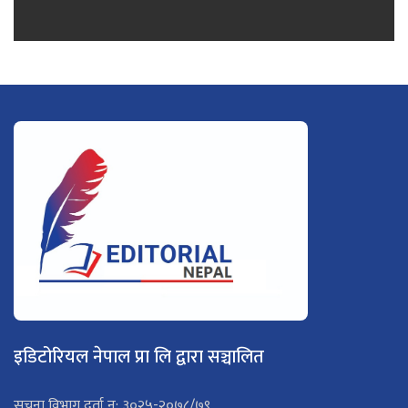
इडिटोरियल नेपाल प्रा लि द्वारा सञ्चालित
सूचना विभाग दर्ता न: ३०२५-२०७८/७९