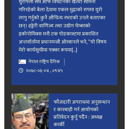
युरोपेली संघ आफैं विघटनको खतरा सामना
गरिरहेको बेला देशमा एकल मुद्राको रुपमा युरो
लागु गर्नुको कुनै औचित्य नभएको उनले बताएका
छन्। हङ्गेरी वाणिज्य तथा उद्योग चेम्बरको
इकोनोमिक्स मनी टक पोडकास्टमा प्रकाशित
अन्तर्वार्तामा प्रधानमन्त्री ओरबानले भने, “यो विषय
मेरो कार्यसूचीमा पक्का रूपमा[...]
नेपाल राष्ट्रिय दैनिक
२०७८-०६-०४ , ०९:४५
फाैजदारी अपराधमा अनुसन्धान
र कारबाही गर्न आयाेगकाे
प्रतिवेदन कुर्नु पर्दैन : अध्यक्ष
कार्की