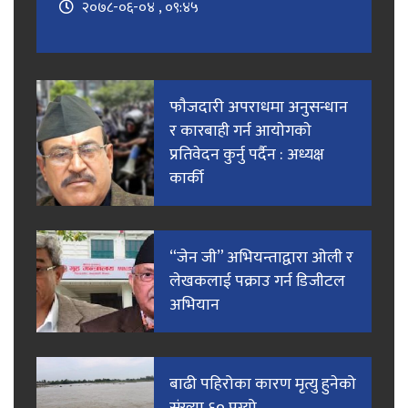
२०७८-०६-०४ , ०९:४५
फाैजदारी अपराधमा अनुसन्धान
र कारबाही गर्न आयाेगकाे
प्रतिवेदन कुर्नु पर्दैन : अध्यक्ष
कार्की
“जेन जी” अभियन्ताद्वारा ओली र
लेखकलाई पक्राउ गर्न डिजीटल
अभियान
बाढी पहिरोका कारण मृत्यु हुनेको
संख्या ६० पुग्यो