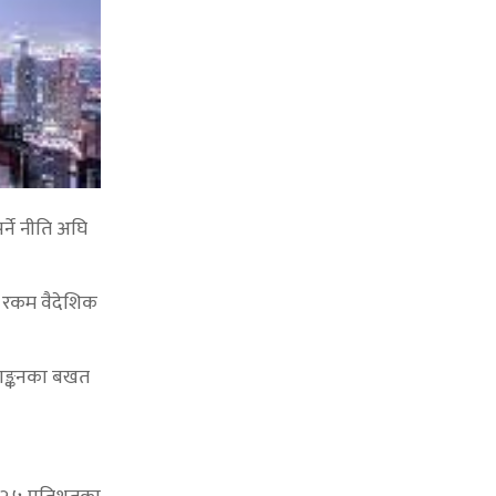
्ने नीति अघि
ो रकम वैदेशिक
ेखाङ्कनका बखत