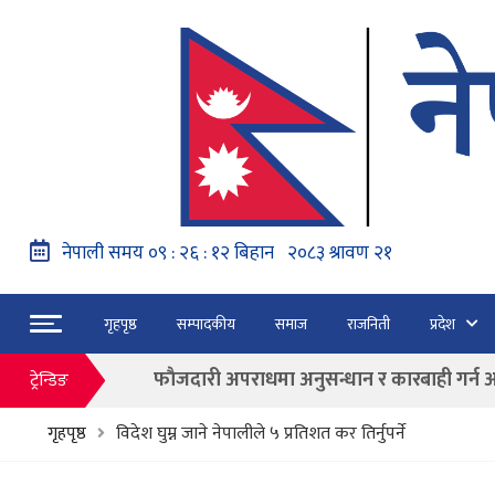
नेपाल वायुसेवाको राहत उडानमार्फत १५७ यात्रु 
गृहपृष्ठ
सम्पादकीय
समाज
राजनिती
प्रदेश
हङ्गेरी सरकारले एकल मुद्राको रुपमा ‘युरो’ लागु नग
फाैजदारी अपराधमा अनुसन्धान र कारबाही गर्न आयाेगक
ट्रेन्डिङ
“जेन जी” अभियन्ताद्वारा ओली र लेखकलाई पक्
गृहपृष्ठ
विदेश घुम्न जाने नेपालीले ५ प्रतिशत कर तिर्नुपर्ने
बाढी पहिरोका कारण मृत्यु हुनेको संख्या ६० पुग्यो
फागुन २१ गते हुने प्रतिनिधि सभा निर्वाचनको क