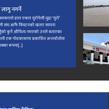
लागु नगर्ने
री सरकारले हाल एकल युरोपेली मुद्रा ‘युरो’
ेली संघ आफैं विघटनको खतरा सामना
गर्नुको कुनै औचित्य नभएको उनले बताएका
मनी टक पोडकास्टमा प्रकाशित अन्तर्वार्तामा
क्का रूपमा[...]