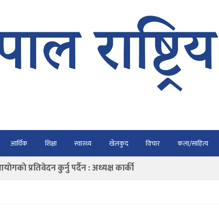
भैरहवाबाट काठमाडौं ल्याइए
आर्थिक
शिक्षा
स्वास्थ्य
खेलकुद
विचार
कला/साहित्य
र्ने
ाे प्रतिवेदन कुर्नु पर्दैन : अध्यक्ष कार्की
राउ गर्न डिजीटल अभियान
ार्यतालिका सार्वजनिक