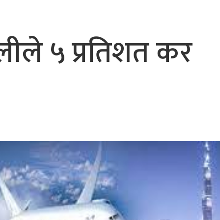
भैरहवाबाट काठमाडौं ल्याइए
र्ने
पालीले ५ प्रतिशत कर