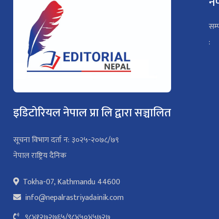
ने
सम्
:
इडिटोरियल नेपाल प्रा लि द्वारा सञ्चालित
सूचना विभाग दर्ता न: ३०२५-२०७८/७९
नेपाल राष्ट्रिय दैनिक
Tokha-07, Kathmandu 44600
info@nepalrastriyadainik.com
९८४१२७२७६५
/
९८४५०४५७२७