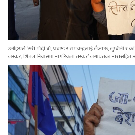
उनीहरुले ‘सरी मोदी ब्रो, प्रचण्ड र रामचन्द्रलाई लैजाऊ, लुम्बीनी र 
लस्कर, शितल निवासमा नागरिकता तस्कर’ लगायतका नारासहित अ