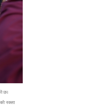
को छ।
तको नक्सा