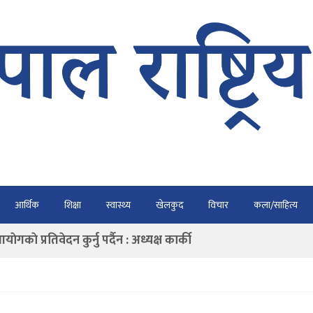
भैरहवाबाट काठमाडौं ल्याइए
आर्थिक
शिक्षा
स्वास्थ्य
खेलकुद
विचार
कला/साहित्य
र्ने
ाे प्रतिवेदन कुर्नु पर्दैन : अध्यक्ष कार्की
राउ गर्न डिजीटल अभियान
ार्यतालिका सार्वजनिक