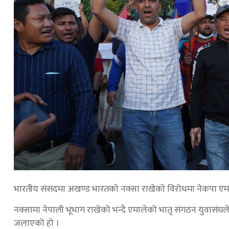
भारतीय संसदमा अखण्ड भारतको नक्सा राखेको विरोधमा नेकपा एमाल
नक्सामा नेपाली भूभाग राखेको भन्दै एमालेको भातृ संगठन युवासंघले
जलाएको हो ।