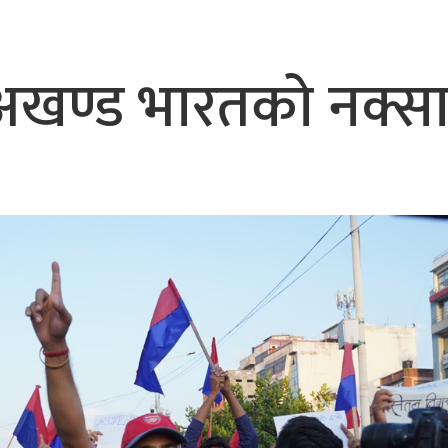
भैरहवाबाट काठमाडौं ल्याइए
र्ने
 अखण्ड भारतको नक्स