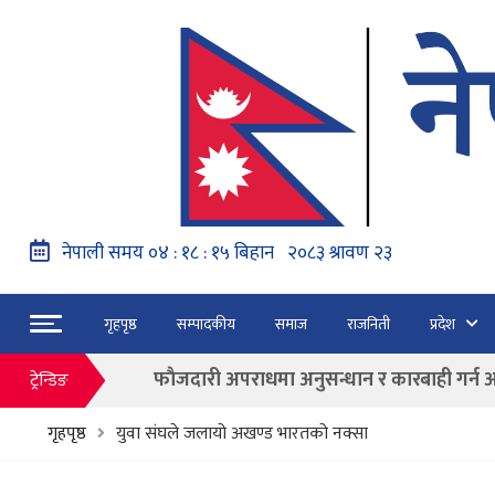
नेपाल वायुसेवाको राहत उडानमार्फत १५७ यात्रु 
गृहपृष्ठ
सम्पादकीय
समाज
राजनिती
प्रदेश
हङ्गेरी सरकारले एकल मुद्राको रुपमा ‘युरो’ लागु नग
फाैजदारी अपराधमा अनुसन्धान र कारबाही गर्न आयाेगक
ट्रेन्डिङ
“जेन जी” अभियन्ताद्वारा ओली र लेखकलाई पक्
गृहपृष्ठ
युवा संघले जलायो अखण्ड भारतको नक्सा
बाढी पहिरोका कारण मृत्यु हुनेको संख्या ६० पुग्यो
फागुन २१ गते हुने प्रतिनिधि सभा निर्वाचनको क