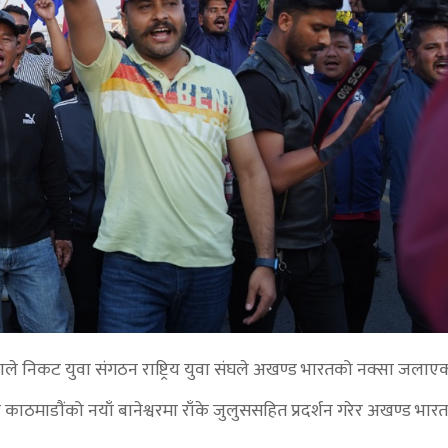
े निकट युवा संगठन राष्ट्रिय युवा संघले अखण्ड भारतको नक्सा जलाए
 काठमाडौंको नयाँ बानेश्वरमा राँके जुलुससहित प्रदर्शन गरेर अखण्ड भार