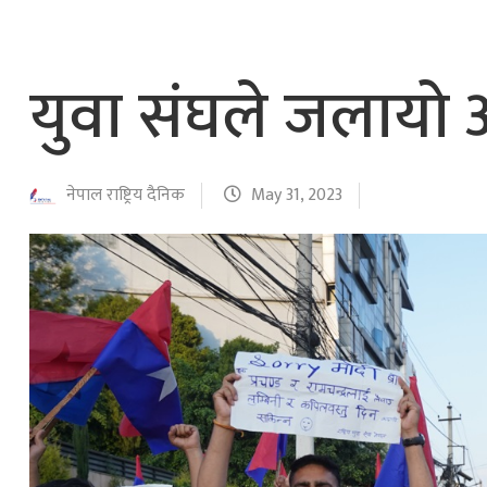
नेपाल वायुसेवाको राहत उडानमार्फत १५७ यात्रु 
हङ्गेरी सरकारले एकल मुद्राको रुपमा ‘युरो’ लागु नग
युवा संघले जलायो
नेपाल राष्ट्रिय दैनिक
May 31, 2023