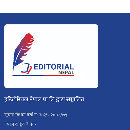
इडिटोरियल नेपाल प्रा लि द्वारा सञ्चालित
सूचना विभाग दर्ता न: ३०२५-२०७८/७९
नेपाल राष्ट्रिय दैनिक