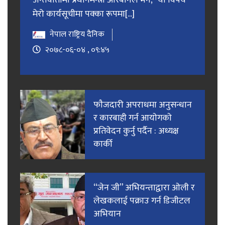
अन्तर्वार्तामा प्रधानमन्त्री ओरबानले भने, “यो विषय
मेरो कार्यसूचीमा पक्का रूपमा[...]
नेपाल राष्ट्रिय दैनिक
२०७८-०६-०४ , ०९:४५
फाैजदारी अपराधमा अनुसन्धान
र कारबाही गर्न आयाेगकाे
प्रतिवेदन कुर्नु पर्दैन : अध्यक्ष
कार्की
“जेन जी” अभियन्ताद्वारा ओली र
लेखकलाई पक्राउ गर्न डिजीटल
अभियान