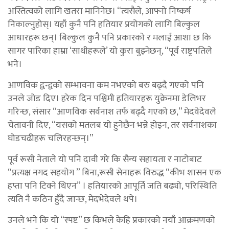
अस्तित्वको लागि खतरा मानिनेछ। “त्यसैले, आफ्नो निष्कर्ष
निकाल्नुहोस्। यहाँ कुनै पनि हतियार प्रयोगको लागि बिल्कुल
आधारहरू छन्। बिल्कुल कुनै पनि प्रकारको र मलाई आशा छ कि
सागर पारिका हाम्रा ‘साथीहरूले’ यो कुरा बुझ्नेछन्, “पूर्व राष्ट्रपतिले
भने।
आणविक द्वन्द्वको सम्भावना कम नभएको बरु बढ्दै गएको पनि
उनले जोड दिए। हरेक दिन पश्चिमी हतियारहरू युक्रेनमा डेलिभर
गरिन्छ, संसार “आणविक सर्वनाश तर्फ बढ्दै गएको छ,” मेदवेदेवले
चेतावनी दिए, “यसको मतलब यो हुनेछैन भन्ने होइन, तर सर्वनाशका
घोडचढीहरू चलिरहन्छन्।”
पूर्व रूसी नेताले यो पनि दावी गरे कि सैन्य सहायता र नाटोबाट
“प्रत्यक्ष नगद सहयोग ” बिना,रूसी सेनाहरू विरुद्ध “कीभ शासन एक
हप्ता पनि टिक्ने थिएन” । हतियारको आपूर्ति जति बढ्यो, परिस्थिति
त्यति नै कठिन हुँदै जान्छ, मेदभेदेवले थपे।
उनले भने कि यो “स्पष्ट” छ किभले केहि प्रकारको नयाँ आक्रमणको