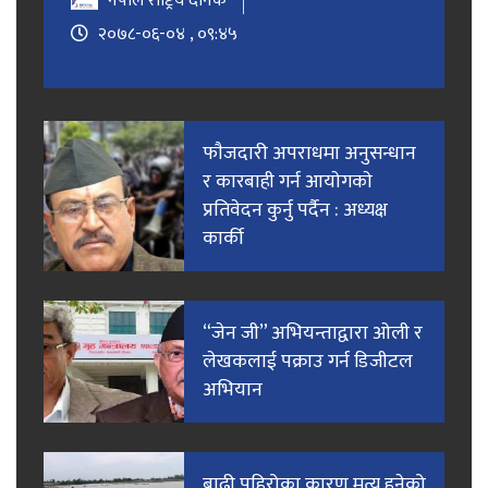
नेपाल राष्ट्रिय दैनिक
२०७८-०६-०४ , ०९:४५
फाैजदारी अपराधमा अनुसन्धान
र कारबाही गर्न आयाेगकाे
प्रतिवेदन कुर्नु पर्दैन : अध्यक्ष
कार्की
“जेन जी” अभियन्ताद्वारा ओली र
लेखकलाई पक्राउ गर्न डिजीटल
अभियान
बाढी पहिरोका कारण मृत्यु हुनेको