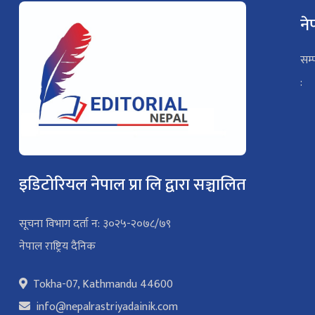
ने
सम्
:
इडिटोरियल नेपाल प्रा लि द्वारा सञ्चालित
सूचना विभाग दर्ता न: ३०२५-२०७८/७९
नेपाल राष्ट्रिय दैनिक
Tokha-07, Kathmandu 44600
info@nepalrastriyadainik.com