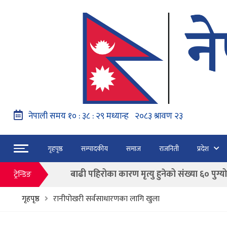
नेपाल वायुसेवाको राहत उडानमार्फत १५७ यात्रु 
हङ्गेरी सरकारले एकल मुद्राको रुपमा ‘युरो’ लागु नग
फाैजदारी अपराधमा अनुसन्धान र कारबाही गर्न आयाेगक
गृहपृष्ठ
सम्पादकीय
समाज
राजनिती
प्रदेश
“जेन जी” अभियन्ताद्वारा ओली र लेखकलाई पक्
बाढी पहिरोका कारण मृत्यु हुनेको संख्या ६० पुग्यो
ट्रेन्डिङ
फागुन २१ गते हुने प्रतिनिधि सभा निर्वाचनको क
गृहपृष्ठ
रानीपोखरी सर्वसाधारणका लागि खुला
नेपाल वायुसेवाको राहत उडानमार्फत १५७ यात्रु 
हङ्गेरी सरकारले एकल मुद्राको रुपमा ‘युरो’ लागु नग