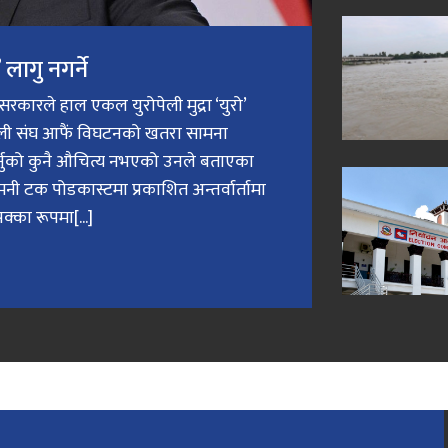
लागु नगर्ने
री सरकारले हाल एकल युरोपेली मुद्रा ‘युरो’
ेली संघ आफैं विघटनको खतरा सामना
गर्नुको कुनै औचित्य नभएको उनले बताएका
मनी टक पोडकास्टमा प्रकाशित अन्तर्वार्तामा
क्का रूपमा[...]