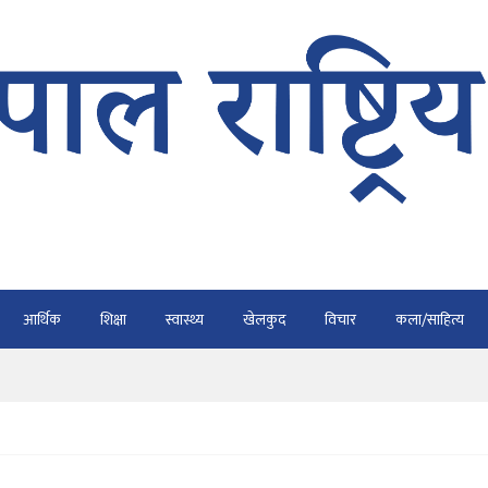
भैरहवाबाट काठमाडौं ल्याइए
र्ने
ाे प्रतिवेदन कुर्नु पर्दैन : अध्यक्ष कार्की
आर्थिक
शिक्षा
स्वास्थ्य
खेलकुद
विचार
कला/साहित्य
राउ गर्न डिजीटल अभियान
ार्यतालिका सार्वजनिक
भैरहवाबाट काठमाडौं ल्याइए
र्ने