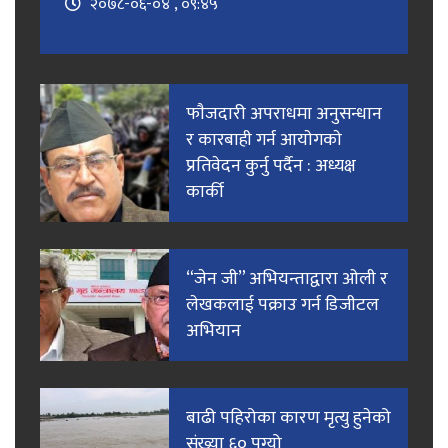
२०७८-०६-०४ , ०९:४५
फाैजदारी अपराधमा अनुसन्धान
र कारबाही गर्न आयाेगकाे
प्रतिवेदन कुर्नु पर्दैन : अध्यक्ष
कार्की
“जेन जी” अभियन्ताद्वारा ओली र
लेखकलाई पक्राउ गर्न डिजीटल
अभियान
बाढी पहिरोका कारण मृत्यु हुनेको
संख्या ६० पुग्यो