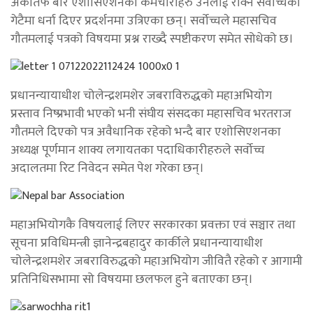
अर्कोतर्फ बार एशोसिएशनका कर्मचारीहरु उनलाई रोक्न सर्वोच्चको
गेटैमा धर्ना दिएर प्रदर्शनमा उत्रिएका छन्। सर्वोच्चले महासचिव
गौतमलाई पत्रको विषयमा प्रश्न राख्दै स्पष्टीकरण समेत सोधेको छ।
प्रधानन्यायाधीश चोलेन्द्रशमशेर जबराविरुद्धको महाअभियोग
प्रस्ताव निष्प्रभावी भएको भनी संघीय संसदका महासचिव भरतराज
गौतमले दिएको पत्र अवैधानिक रहेको भन्दै बार एशोसिएशनका
अध्यक्ष पूर्णमान शाक्य लगायतका पदाधिकारीहरुले सर्वोच्च
अदालतमा रिट निवेदन समेत पेश गरेका छन्।
महाअभियोगकै विषयलाई लिएर सरकारका प्रवक्ता एवं सञ्चार तथा
सूचना प्रविधिमन्त्री ज्ञानेन्द्रबहादुर कार्कीले प्रधानन्यायाधीश
चोलेन्द्रशमशेर जबराविरुद्धको महाअभियोग जीवितै रहेको र आगामी
प्रतिनिधिसभामा सो विषयमा छलफल हुने बताएका छन्।