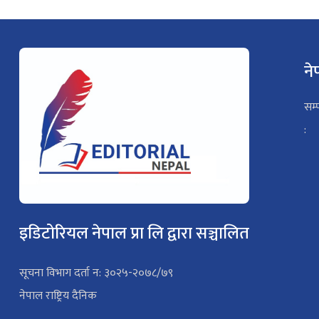
ने
सम्
:
इडिटोरियल नेपाल प्रा लि द्वारा सञ्चालित
सूचना विभाग दर्ता न: ३०२५-२०७८/७९
नेपाल राष्ट्रिय दैनिक