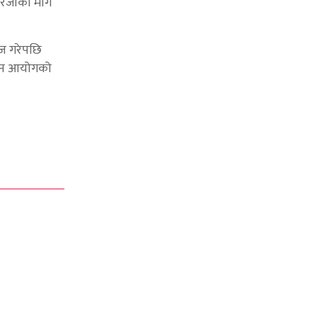
खारेजीको माग
रेज गरेपछि
वाचन आयोगको