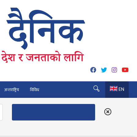
EN
अन्तराष्ट्रिय
विविध
 कुर्नु पर्दैन : अध्यक्ष कार्की
६० पुग्यो
त्रु भैरहवाबाट काठमाडौं ल्याइए