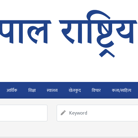
आर्थिक
शिक्षा
स्वास्थ्य
खेलकुद
विचार
कला/साहित्य
र्ने
फाैजदारी अपराधमा अनुसन्धान र कारबाही गर्न आयाेगकाे प्रतिवेदन
राउ गर्न डिजीटल अभियान
बाढी पहिरोका कारण मृत्यु हुनेको संख्या 
ार्यतालिका सार्वजनिक
नेपाल वायुसेवाको राहत उडानमार्फत १५७ या
श विरुद्व भ्याकेट निवेदन दर्ता