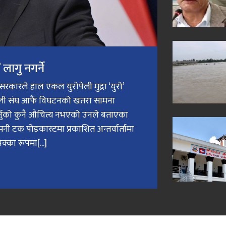
लागु नगर्ने
री सरकारले हाल एकल युरोपेली मुद्रा ‘युरो’
ेली संघ आफैं विघटनको खतरा सामना
गर्नुको कुनै औचित्य नभएको उनले बताएका
मनी टक पोडकास्टमा प्रकाशित अन्तर्वार्तामा
क्का रूपमा[...]