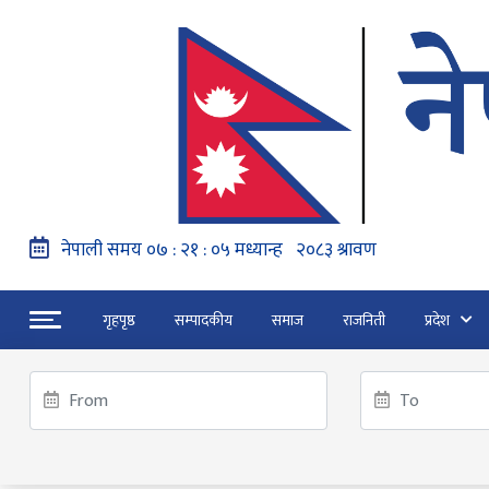
गृहपृष्ठ
सम्पादकीय
समाज
राजनिती
प्रदेश
हङ्गेरी सरकारले एकल मुद्राको रुपमा ‘युरो’ लागु नग
“जेन जी” अभियन्ताद्वारा ओली र लेखकलाई पक्
ट्रेन्डिङ
फागुन २१ गते हुने प्रतिनिधि सभा निर्वाचनको क
गृहपृष्ठ
तोसिमा कार्कीको उम्मेदवारी कायम गर्ने अदालतको अन्तरिम आदे