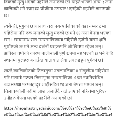
विकको मृत्यु भएको प्रहरीले जनाएको छ। घाइते भएका अन्य ५ जना
व्यक्तिको भने स्वास्थ्य चौकीमा उपचार भइरहेको प्रहरीले जनाएको
छ।
त्यसैगरी, मुगुको छायानाथ रारा नगरपालिकाको वडा नम्बर ८ मा
पहिरोमा परि एक जनाको मृत्यु भएको छ भने ११ जना बेपत्ता भएका
छन् । छायानाथ रारा नगरपालिकामा पहिरोले दर्जनौँ घरमा क्षति
पुर्याएको छ भने अन्य दर्जनौं घरहरुपनि जोखिममा रहेका छन्।
अविरल वर्षाको कारण बालीनाली पूर्ण रुपमा नष्ट भएको छ भने केहि
स्थानमा पुलहरु बगाउँदा यातायात सेवा अवरुद्द हुन पुगेको छ।
त्यस्तै,कालिकोटको तिलागुफा नगरपालिका ४ राँचुलीमा पहिरोमा
परि मलामी गएका तिलागुफा नगरपालिका ४ का नवनिर्वाचित
वडाअध्यक्ष परमबहादुर शाहीसहित १३ जना बेपत्ता भएका छन्।
तिलाकर्णाली नदीमा लाश जलाउँदै गर्दा आएको पहिरोमा पुरिएर
उनीहरु बेपत्ता भएको प्रहरीले जनाएको छ।
https://nepalrastriyadainik.com/%e0%a4%9c%e0%a5%81%
e0%a4%ae%e0%a5%8d%e0%a4%b2%e0%a4%be%e0%a4