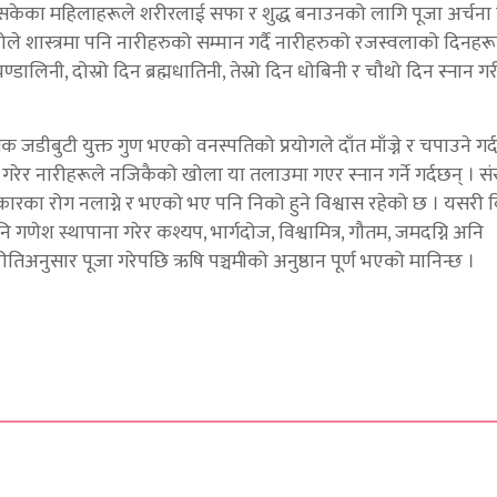
सकेका महिलाहरूले शरीरलाई सफा र शुद्ध बनाउनको लागि पूजा अर्चना ग
कोले शास्त्रमा पनि नारीहरुको सम्मान गर्दै नारीहरुको रजस्वलाको दिनह
लिनी, दोस्रो दिन ब्रह्मधातिनी, तेस्रो दिन धोबिनी र चौथो दिन स्नान गरी 
 जडीबुटी युक्त गुण भएको वनस्पतिको प्रयोगले दाँत माँज्ने र चपाउने गर
रेर नारीहरूले नजिकैको खोला या तलाउमा गएर स्नान गर्ने गर्दछन् । संस
्रकारका रोग नलाग्ने र भएको भए पनि निको हुने विश्वास रहेको छ । यसरी ब
णेश स्थापाना गरेर कश्यप, भार्गदोज, विश्वामित्र, गौतम, जमदग्नि अनि
ीतिअनुसार पूजा गरेपछि ऋषि पञ्चमीको अनुष्ठान पूर्ण भएको मानिन्छ ।