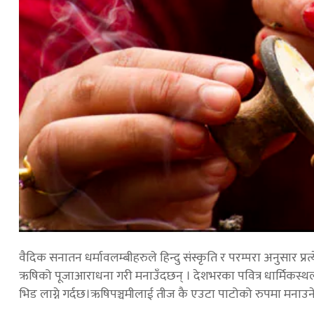
वैदिक सनातन धर्मावलम्बीहरुले हिन्दु संस्कृति र परम्परा अनुसार प्रत
ऋषिको पूजाआराधना गरी मनाउँदछन् । देशभरका पवित्र धार्मिकस्थ
भिड लाग्ने गर्दछ।ऋषिपञ्चमीलाई तीज कै एउटा पाटोको रुपमा मनाउने