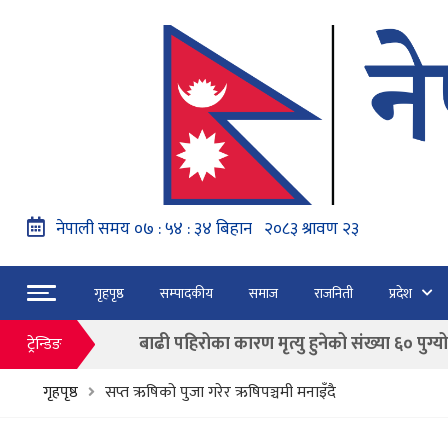
नेपाल वायुसेवाको राहत उडानमार्फत १५७ यात्रु 
हङ्गेरी सरकारले एकल मुद्राको रुपमा ‘युरो’ लागु नग
फाैजदारी अपराधमा अनुसन्धान र कारबाही गर्न आयाेगक
गृहपृष्ठ
सम्पादकीय
समाज
राजनिती
प्रदेश
“जेन जी” अभियन्ताद्वारा ओली र लेखकलाई पक्
बाढी पहिरोका कारण मृत्यु हुनेको संख्या ६० पुग्यो
ट्रेन्डिङ
फागुन २१ गते हुने प्रतिनिधि सभा निर्वाचनको क
गृहपृष्ठ
सप्त ऋषिको पुजा गरेर ऋषिपञ्चमी मनाइँदै
नेपाल वायुसेवाको राहत उडानमार्फत १५७ यात्रु 
हङ्गेरी सरकारले एकल मुद्राको रुपमा ‘युरो’ लागु नग