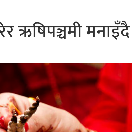
ेर ऋषिपञ्चमी मनाइँदै