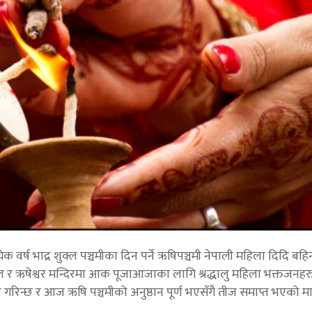
्येक वर्ष भाद्र शुक्ल पञ्चमीका दिन पर्ने ऋषिपञ्चमी नेपाली महिला दिदि बहि
ल र ऋषेश्वर मन्दिरमा आक पूजाआजाका लागि श्रद्धालु महिला भक्तजनहर
 गरिन्छ र आज ऋषि पञ्चमीको अनुष्ठान पूर्ण भएसँगै तीज समाप्त भएको मा