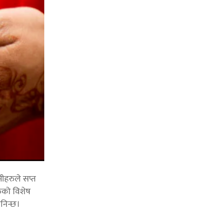
नीहरुले सप्त
ुको विशेष
निन्छ।