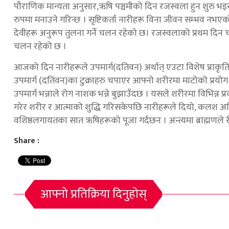
पौराणिक मान्यता अनुसार,ऋषि पञ्चमीको दिन रजस्वला हुन शुरु भइ
रुपमा मनाउने गरिन्छ । सृष्टिकर्ता नारीहरू विना जीवन सम्भव नभए
देवीहरू अनुरूप तुलना गर्ने चलन रहेको छ। रजस्वलाको प्रथम दिन चण्डा
चलन रहेको छ ।
आजको दिन नारीहरूले उपमार्ग(दतिवन) अर्थात् एउटा विशेष प्राकृतिक
उपमार्ग (दतिवन)का टुक्राहरु चपाएर आफ्नो शरीरमा माटोको प्रयोग ग
उपमार्ग भन्नाले रोग नाशक भन्ने बुझाउँदछ । यसले शरीरमा विभिन्न प
गरेर शरीर र आत्माको शुद्धि गरिसकेपछि नारीहरूले दियो, कलश अनि ग
वशिष्ठलगायतका सात ऋषिहरूको पूजा गर्दछन । अन्त्यमा ब्राह्मणले र
Share :
आफ्नो प्रतिक्रिया दिनुहोस्