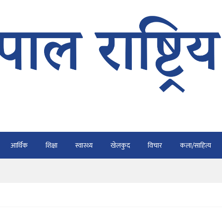
भैरहवाबाट काठमाडौं ल्याइए
र्ने
ाे प्रतिवेदन कुर्नु पर्दैन : अध्यक्ष कार्की
आर्थिक
शिक्षा
स्वास्थ्य
खेलकुद
विचार
कला/साहित्य
राउ गर्न डिजीटल अभियान
ार्यतालिका सार्वजनिक
भैरहवाबाट काठमाडौं ल्याइए
र्ने