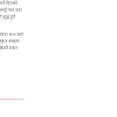
र्ने दिनको
रूलाई चार वटा
शुद्ध हुने
्दछन्। १०८ वटा
्कृत शब्दमा
िहानै स्नान