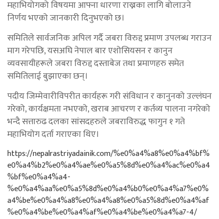
महाभियोगको विषयमा आफ्ना धारणा राख्नका लागि बोलाउने
निर्णय भएको जानकारी दिनुभएको छ।
समितिले सार्वजनिक अपिल गर्दै जबरा विरुद्द प्रमाण उपलब्ध गराउन
माग गरेपछि, यसअघि नेपाल बार एशोसियसन र कानुन
व्यवसायीहरूले जबरा विरुद्द दस्ताबेज तथा प्रमाणहरु समेत
समितिलाई बुझाएका छन्।
पदीय जिम्मेवारीविपरीत कार्यहरू गरी संविधान र कानुनको उल्लंघन
गरेको, कार्यक्षमता नभएको, खराब आचरण र कर्तव्य पालना नगरेको
भन्दै सत्तारुढ दलका सांसदहरुले जबराविरुद्ध फागुन १ गते
महाभियोग दर्ता गराएका थिए।
https://nepalrastriyadainik.com/%e0%a4%a8%e0%a4%bf%
e0%a4%b2%e0%a4%ae%e0%a5%8d%e0%a4%ac%e0%a4
%bf%e0%a4%a4-
%e0%a4%aa%e0%a5%8d%e0%a4%b0%e0%a4%a7%e0%
a4%be%e0%a4%a8%e0%a4%a8%e0%a5%8d%e0%a4%af
%e0%a4%be%e0%a4%af%e0%a4%be%e0%a4%a7-4/