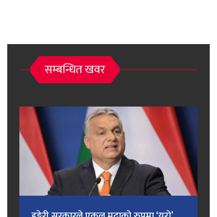
सम्बन्धित खवर
हङ्गेरी सरकारले एकल मुद्राको रुपमा ‘युरो’