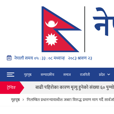
नेपाल वायुसेवाको राहत उडानमार्फत १५७ यात्रु 
हङ्गेरी सरकारले एकल मुद्राको रुपमा ‘युरो’ लागु नग
फाैजदारी अपराधमा अनुसन्धान र कारबाही गर्न आयाेगक
गृहपृष्ठ
सम्पादकीय
समाज
राजनिती
प्रदेश
“जेन जी” अभियन्ताद्वारा ओली र लेखकलाई पक्
बाढी पहिरोका कारण मृत्यु हुनेको संख्या ६० पुग्यो
ट्रेन्डिङ
फागुन २१ गते हुने प्रतिनिधि सभा निर्वाचनको क
गृहपृष्ठ
निलम्बित प्रधानन्यायाधीश जबरा विरुद्ध प्रमाण माग गर्दै सार
नेपाल वायुसेवाको राहत उडानमार्फत १५७ यात्रु 
हङ्गेरी सरकारले एकल मुद्राको रुपमा ‘युरो’ लागु नग