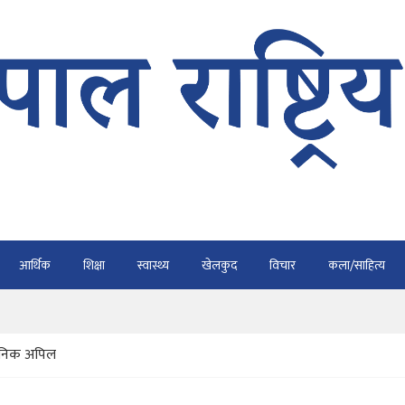
भैरहवाबाट काठमाडौं ल्याइए
र्ने
ाे प्रतिवेदन कुर्नु पर्दैन : अध्यक्ष कार्की
आर्थिक
शिक्षा
स्वास्थ्य
खेलकुद
विचार
कला/साहित्य
राउ गर्न डिजीटल अभियान
ार्यतालिका सार्वजनिक
्वजनिक अपिल
भैरहवाबाट काठमाडौं ल्याइए
र्ने