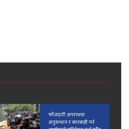
फाैजदारी अपराधमा
अनुसन्धान र कारबाही गर्न