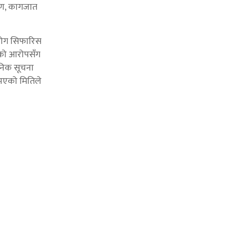
माण, कागजात
ियोग सिफारिस
एको आरोपसँग
जनिक सूचना
 भएको मितिले