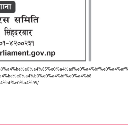
4%b9%e0%a4%be%e0%a4%85%e0%a4%ad%e0%a4%bf%e0%a4%af
a4%be%e0%a4%b0%e0%a4%bf%e0%a4%b8-
4%bf%e0%a4%95/