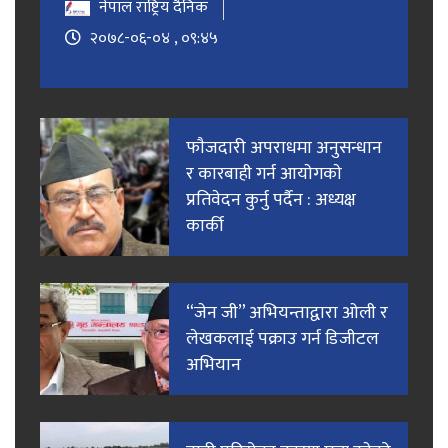
नेपाल राष्ट्रिय दैनिक
२०७८-०६-०४ , ०९:४५
फाैजदारी अपराधमा अनुसन्धान
र कारबाही गर्न आयाेगकाे
प्रतिवेदन कुर्नु पर्दैन : अध्यक्ष
कार्की
“जेन जी” अभियन्ताद्वारा ओली र
लेखकलाई पक्राउ गर्न डिजीटल
अभियान