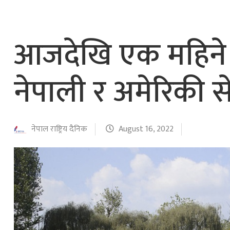
नेपाल वायुसेवाको राहत उडानमार्फत १५७ यात्रु 
हङ्गेरी सरकारले एकल मुद्राको रुपमा ‘युरो’ लागु नग
आजदेखि एक महिने स
नेपाली र अमेरिकी स
नेपाल राष्ट्रिय दैनिक
August 16, 2022