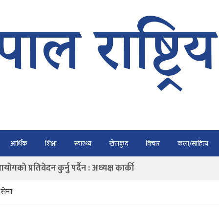
भैरहवाबाट काठमाडौं ल्याइए
आर्थिक
शिक्षा
स्वास्थ्य
खेलकुद
विचार
कला/साहित्य
र्ने
ाे प्रतिवेदन कुर्नु पर्दैन : अध्यक्ष कार्की
राउ गर्न डिजीटल अभियान
 सेना
ार्यतालिका सार्वजनिक