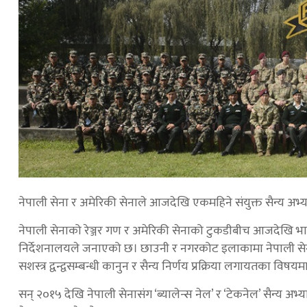
नेपाली सेना र अमेरिकी सेनाले आजदेखि एकमहिने संयुक्त सैन्य अभ्य
नेपाली सेनाको रेञ्जर गण र अमेरिकी सेनाको टुकडीबीच आजदेखि भाद्र
निर्देशनालयले जनाएको छ। छाउनी र नगरकोट इलाकामा नेपाली सेना
सशस्त्र द्वन्द्वसम्बन्धी कानुन र सैन्य निर्णय प्रक्रिया लगायतका विषयम
सन् २०१५ देखि नेपाली सेनासंग ‘ब्यालेन्स नेल’ र ‘टेकनेल’ सैन्य अभ