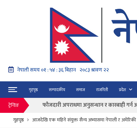
नेपाल वायुसेवाको राहत उडानमार्फत १५७ यात्रु 
गृहपृष्ठ
सम्पादकीय
समाज
राजनिती
प्रदेश
हङ्गेरी सरकारले एकल मुद्राको रुपमा ‘युरो’ लागु नग
फाैजदारी अपराधमा अनुसन्धान र कारबाही गर्न आयाेगक
ट्रेन्डिङ
“जेन जी” अभियन्ताद्वारा ओली र लेखकलाई पक्
गृहपृष्ठ
आजदेखि एक महिने संयुक्त सैन्य अभ्यासमा नेपाली र अमेरिकी
बाढी पहिरोका कारण मृत्यु हुनेको संख्या ६० पुग्यो
फागुन २१ गते हुने प्रतिनिधि सभा निर्वाचनको क