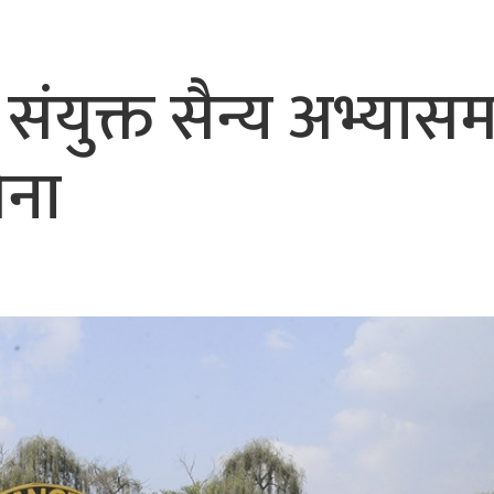
भैरहवाबाट काठमाडौं ल्याइए
र्ने
ंयुक्त सैन्य अभ्यासम
ेना