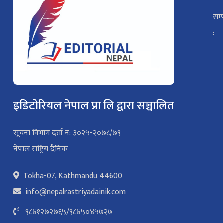
सम्
:
इडिटोरियल नेपाल प्रा लि द्वारा सञ्चालित
सूचना विभाग दर्ता न: ३०२५-२०७८/७९
नेपाल राष्ट्रिय दैनिक
Tokha-07, Kathmandu 44600
info@nepalrastriyadainik.com
९८४१२७२७६५
/
९८४५०४५७२७